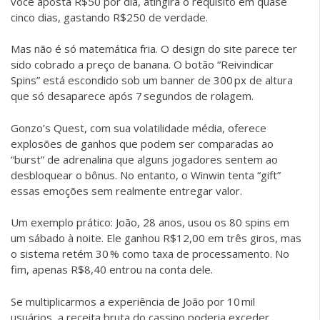
você aposta R$50 por dia, atingirá o requisito em quase
cinco dias, gastando R$250 de verdade.
Mas não é só matemática fria. O design do site parece ter
sido cobrado a preço de banana. O botão “Reivindicar
Spins” está escondido sob um banner de 300 px de altura
que só desaparece após 7 segundos de rolagem.
Gonzo’s Quest, com sua volatilidade média, oferece
explosões de ganhos que podem ser comparadas ao
“burst” de adrenalina que alguns jogadores sentem ao
desbloquear o bônus. No entanto, o Winwin tenta “gift”
essas emoções sem realmente entregar valor.
Um exemplo prático: João, 28 anos, usou os 80 spins em
um sábado à noite. Ele ganhou R$12,00 em três giros, mas
o sistema retém 30 % como taxa de processamento. No
fim, apenas R$8,40 entrou na conta dele.
Se multiplicarmos a experiência de João por 10 mil
usuários, a receita bruta do cassino poderia exceder