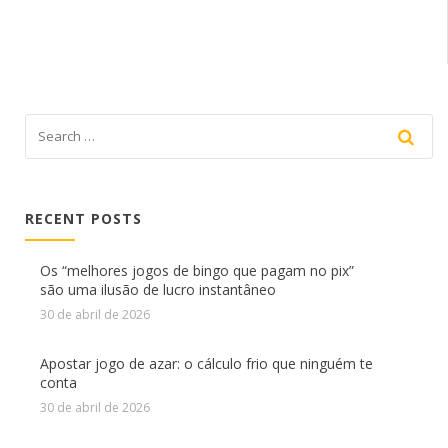
RECENT POSTS
Os “melhores jogos de bingo que pagam no pix”
são uma ilusão de lucro instantâneo
30 de abril de 2026
Apostar jogo de azar: o cálculo frio que ninguém te
conta
30 de abril de 2026