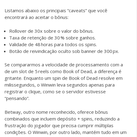
Listamos abaixo os principais “caveats” que você
encontrará ao aceitar o bônus:
Rollover de 30x sobre o valor do bônus.
Taxa de retenção de 30 % sobre ganhos.
Validade de 48 horas para todos os spins.
Botão de reivindicação oculto sob banner de 300 px.
Se compararmos a velocidade de processamento com a
de um slot de 5 reels como Book of Dead, a diferença é
gritante. Enquanto um spin de Book of Dead resolve em
milissegundos, o Winwin leva segundos apenas para
registrar o clique, como se o servidor estivesse
“pensando”.
Betway, outro nome reconhecido, oferece bônus
combinados que incluem depósito + spins, reduzindo a
frustração do jogador que precisa cumprir múltiplas
condições. O Winwin, por outro lado, mantém tudo em um