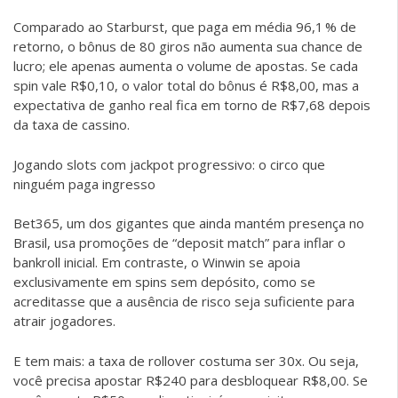
Comparado ao Starburst, que paga em média 96,1 % de
retorno, o bônus de 80 giros não aumenta sua chance de
lucro; ele apenas aumenta o volume de apostas. Se cada
spin vale R$0,10, o valor total do bônus é R$8,00, mas a
expectativa de ganho real fica em torno de R$7,68 depois
da taxa de cassino.
Jogando slots com jackpot progressivo: o circo que
ninguém paga ingresso
Bet365, um dos gigantes que ainda mantém presença no
Brasil, usa promoções de “deposit match” para inflar o
bankroll inicial. Em contraste, o Winwin se apoia
exclusivamente em spins sem depósito, como se
acreditasse que a ausência de risco seja suficiente para
atrair jogadores.
E tem mais: a taxa de rollover costuma ser 30x. Ou seja,
você precisa apostar R$240 para desbloquear R$8,00. Se