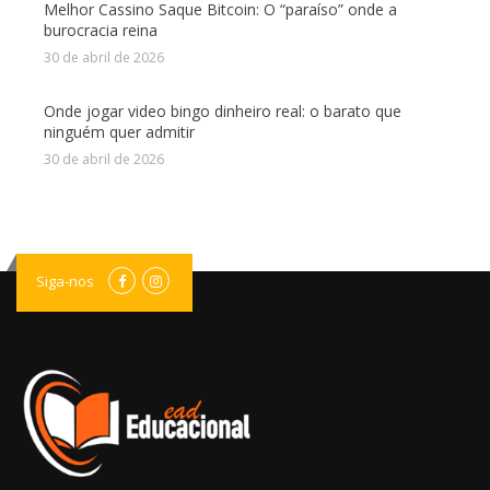
Melhor Cassino Saque Bitcoin: O “paraíso” onde a
burocracia reina
30 de abril de 2026
Onde jogar video bingo dinheiro real: o barato que
ninguém quer admitir
30 de abril de 2026
Siga-nos