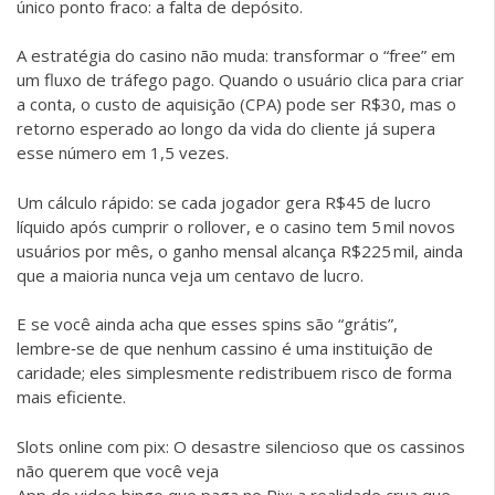
único ponto fraco: a falta de depósito.
A estratégia do casino não muda: transformar o “free” em
um fluxo de tráfego pago. Quando o usuário clica para criar
a conta, o custo de aquisição (CPA) pode ser R$30, mas o
retorno esperado ao longo da vida do cliente já supera
esse número em 1,5 vezes.
Um cálculo rápido: se cada jogador gera R$45 de lucro
líquido após cumprir o rollover, e o casino tem 5 mil novos
usuários por mês, o ganho mensal alcança R$225 mil, ainda
que a maioria nunca veja um centavo de lucro.
E se você ainda acha que esses spins são “grátis”,
lembre‑se de que nenhum cassino é uma instituição de
caridade; eles simplesmente redistribuem risco de forma
mais eficiente.
Slots online com pix: O desastre silencioso que os cassinos
não querem que você veja
App de video bingo que paga no Pix: a realidade crua que