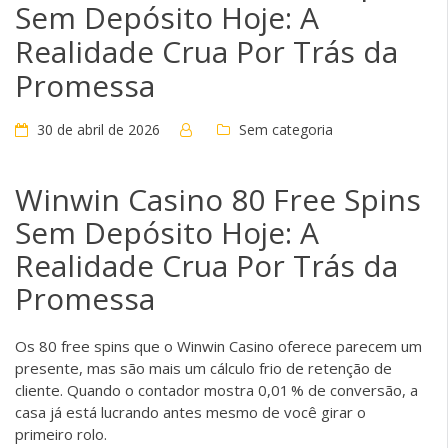
Sem Depósito Hoje: A
Realidade Crua Por Trás da
Promessa
30 de abril de 2026
Sem categoria
Winwin Casino 80 Free Spins
Sem Depósito Hoje: A
Realidade Crua Por Trás da
Promessa
Os 80 free spins que o Winwin Casino oferece parecem um
presente, mas são mais um cálculo frio de retenção de
cliente. Quando o contador mostra 0,01 % de conversão, a
casa já está lucrando antes mesmo de você girar o
primeiro rolo.