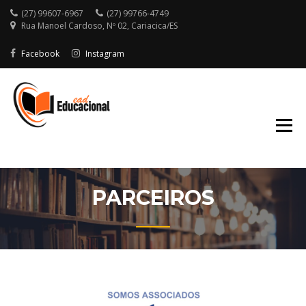
(27) 99607-6967
(27) 99766-4749
Rua Manoel Cardoso, Nº 02, Cariacica/ES
Facebook
Instagram
EDUCAÇÃO A
DISTÂNCIA – EAD
EDUCACIONAL
PARCEIROS