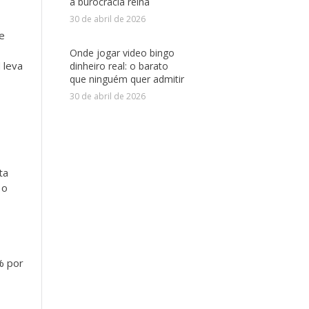
a burocracia reina
30 de abril de 2026
e
Onde jogar video bingo
 leva
dinheiro real: o barato
que ninguém quer admitir
30 de abril de 2026
ta
 o
% por