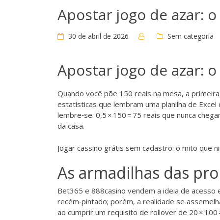
Apostar jogo de azar: o
30 de abril de 2026
Sem categoria
Apostar jogo de azar: o
Quando você põe 150 reais na mesa, a primeira
estatísticas que lembram uma planilha de Excel 
lembre‑se: 0,5 × 150 = 75 reais que nunca che
da casa.
Jogar cassino grátis sem cadastro: o mito que 
As armadilhas das pr
Bet365 e 888casino vendem a ideia de acesso e
recém‑pintado; porém, a realidade se assemelha
ao cumprir um requisito de rollover de 20 × 100