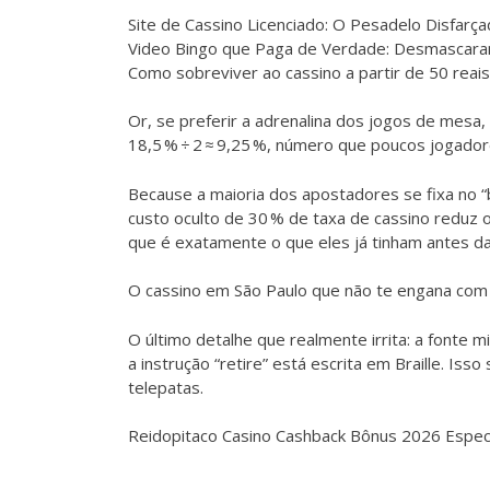
Site de Cassino Licenciado: O Pesadelo Disfarç
Video Bingo que Paga de Verdade: Desmascaran
Como sobreviver ao cassino a partir de 50 reai
Or, se preferir a adrenalina dos jogos de mesa,
18,5 % ÷ 2 ≈ 9,25 %, número que poucos jogado
Because a maioria dos apostadores se fixa no 
custo oculto de 30 % de taxa de cassino reduz o
que é exatamente o que eles já tinham antes d
O cassino em São Paulo que não te engana com 
O último detalhe que realmente irrita: a fonte 
a instrução “retire” está escrita em Braille. I
telepatas.
Reidopitaco Casino Cashback Bônus 2026 Especia