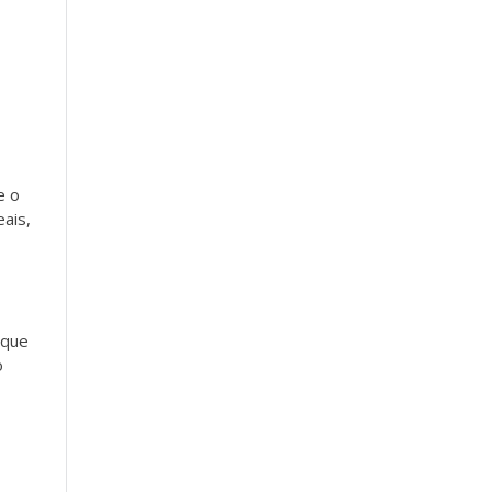
e o
eais,
 que
o