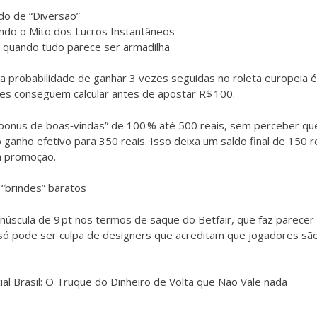
ado de “Diversão”
do o Mito dos Lucros Instantâneos
s quando tudo parece ser armadilha
 a probabilidade de ganhar 3 vezes seguidas no roleta europeia é
res conseguem calcular antes de apostar R$ 100.
“bonus de boas‑vindas” de 100 % até 500 reais, sem perceber qu
 ganho efetivo para 350 reais. Isso deixa um saldo final de 150 r
a promoção.
“brindes” baratos
minúscula de 9 pt nos termos de saque do Betfair, que faz parecer
sso só pode ser culpa de designers que acreditam que jogadores sã
l Brasil: O Truque do Dinheiro de Volta que Não Vale nada