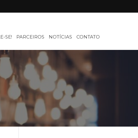
E-SE!
PARCEIROS
NOTÍCIAS
CONTATO