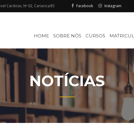
el Cardoso, Nº 02, Cariacica/ES
Facebook
Instagram
HOME
SOBRE NÓS
CURSOS
MATRICUL
L
NOTÍCIAS