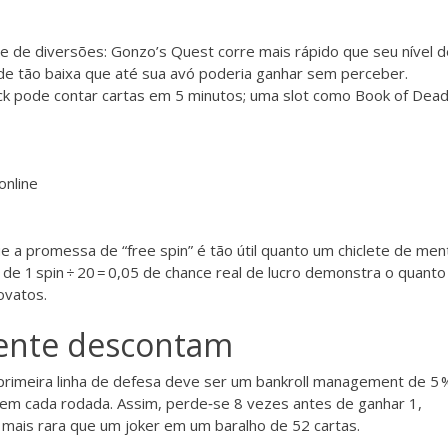
e de diversões: Gonzo’s Quest corre mais rápido que seu nível d
ade tão baixa que até sua avó poderia ganhar sem perceber.
k pode contar cartas em 5 minutos; uma slot como Book of Dead
online
a promessa de “free spin” é tão útil quanto um chiclete de men
de 1 spin ÷ 20 = 0,05 de chance real de lucro demonstra o quanto
ovatos.
mente descontam
primeira linha de defesa deve ser um bankroll management de 5 
0 em cada rodada. Assim, perde‑se 8 vezes antes de ganhar 1,
é mais rara que um joker em um baralho de 52 cartas.