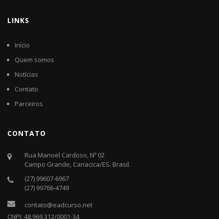
LINKS
Início
Quem somos
Notícias
Contato
Parceiros
CONTATO
Rua Manoel Cardoso, Nº 02
Campo Grande, Cariacica/ES. Brasil.
(27) 99607-6967
(27) 99766-4749
contato@eadcurso.net
CNPJ: 48.969.312/0001-34