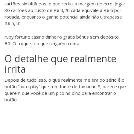
cartões simultâneos, o que reduz a margem de erro. Jogar
30 cartões ao custo de R$ 0,20 cada equivale a R$ 6 por
rodada, enquanto o ganho potencial ainda não ultrapassa
R$ 5,40.
ruby fortune casino dinheiro grátis bônus sem depósito
BR: O truque frio que ninguém conta
O detalhe que realmente
irrita
Depois de tudo isso, o que realmente me tira do sério é o
botão “auto‑play” que tem fonte de tamanho 9; parece que
querem que você dê um pico no olho para encontrar o
botão.