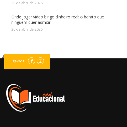
30 de abril de 2026
Onde jogar video bingo dinheiro real: o barato que
ninguém quer admitir
30 de abril de 2026
Siga-nos