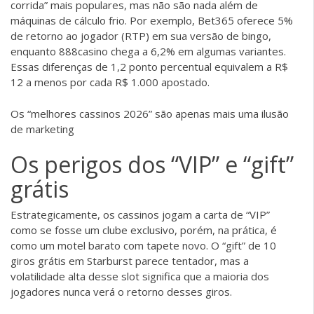
corrida” mais populares, mas não são nada além de
máquinas de cálculo frio. Por exemplo, Bet365 oferece 5%
de retorno ao jogador (RTP) em sua versão de bingo,
enquanto 888casino chega a 6,2% em algumas variantes.
Essas diferenças de 1,2 ponto percentual equivalem a R$
12 a menos por cada R$ 1.000 apostado.
Os “melhores cassinos 2026” são apenas mais uma ilusão
de marketing
Os perigos dos “VIP” e “gift”
grátis
Estrategicamente, os cassinos jogam a carta de “VIP”
como se fosse um clube exclusivo, porém, na prática, é
como um motel barato com tapete novo. O “gift” de 10
giros grátis em Starburst parece tentador, mas a
volatilidade alta desse slot significa que a maioria dos
jogadores nunca verá o retorno desses giros.