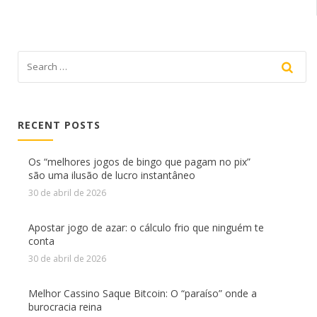
RECENT POSTS
Os “melhores jogos de bingo que pagam no pix”
são uma ilusão de lucro instantâneo
30 de abril de 2026
Apostar jogo de azar: o cálculo frio que ninguém te
conta
30 de abril de 2026
Melhor Cassino Saque Bitcoin: O “paraíso” onde a
burocracia reina