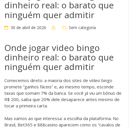
dinheiro real: o barato que
ninguém quer admitir
30 de abril de 2026
Sem categoria
Onde jogar video bingo
dinheiro real: o barato que
ninguém quer admitir
Comecemos direto: a maioria dos sites de vídeo bingo
promete “ganhos fáceis” e, ao mesmo tempo, esconde
taxas que somam 7% da banca. Se você já viu um bônus de
R$ 200, saiba que 20% dele desaparece antes mesmo de
tocar a primeira carta.
Mas vamos ao que interessa: a escolha da plataforma. No
Brasil, Bet365 e 888casino aparecem como os “cavalos de