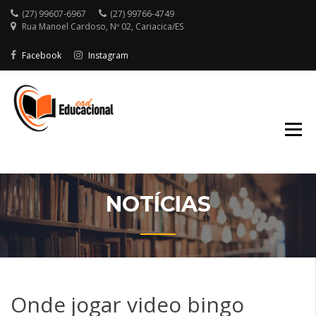
Skip
(27) 99607-6967
(27) 99766-4749
to
Rua Manoel Cardoso, Nº 02, Cariacica/ES
content
Facebook
Instagram
EDUCAÇÃO A
DISTÂNCIA – EAD
EDUCACIONAL
NOTÍCIAS
Onde jogar video bingo