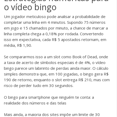
o vídeo bingo
Um jogador meticuloso pode analisar a probabilidade de
completar uma linha em 4 minutos. Supondo 75 números
em jogo e 15 chamados por minuto, a chance de marcar a
linha completa chega a 0,18% por rodada. Convertendo
isso em expectativa, cada R$ 5 apostados retornam, em
média, R$ 1,90.
Se compararmos isso a um slot como Book of Dead, onde
a taxa de acerto de símbolos especiais é de 4%, o vídeo
bingo parece um labirinto de perdas ainda maior. O cálculo
simples demonstra que, em 100 jogadas, o bingo gera R$
190 de retorno, enquanto o slot entrega R$ 210, mas com
risco de perder tudo em 30 segundos.
O bingo para smartphone que ninguém te conta: a
realidade dos números e das telas
Mais ainda, a maioria dos sites impõe um limite de 30