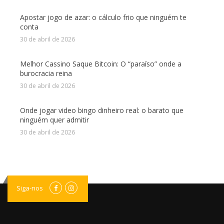
Apostar jogo de azar: o cálculo frio que ninguém te
conta
30 de abril de 2026
Melhor Cassino Saque Bitcoin: O “paraíso” onde a
burocracia reina
30 de abril de 2026
Onde jogar video bingo dinheiro real: o barato que
ninguém quer admitir
30 de abril de 2026
Siga-nos