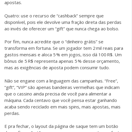
apostas.
Quatro: use o recurso de “cashback” sempre que
disponível, pois ele devolve uma fração direta das perdas
ao invés de oferecer um “gift” que nunca chega ao bolso.
Por fim, nunca acredite que o “dinheiro grátis” se
transforma em fortuna. Se um jogador tem 2 mil reais para
gastos mensais e aloca 5 % em jogos, isso dá 100 R$. Um
bônus de 5 R$ representa apenas 5 % desse orçamento,
mas as exigências de aposta podem consumir tudo.
Não se engane com a linguagem das campanhas. “Free”,
“gift”, “VIP” são apenas bandeiras vermelhas que indicam
que o cassino ainda precisa de você para alimentar a
máquina. Cada centavo que você pensa estar ganhando
acaba sendo reciclado em mais spins, mais apostas, mais
perdas.
E pra fechar, o layout da página de saque tem um botão