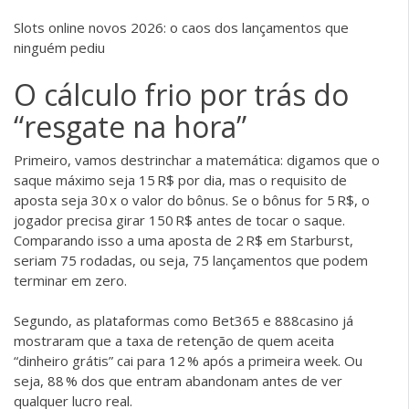
Slots online novos 2026: o caos dos lançamentos que
ninguém pediu
O cálculo frio por trás do
“resgate na hora”
Primeiro, vamos destrinchar a matemática: digamos que o
saque máximo seja 15 R$ por dia, mas o requisito de
aposta seja 30 x o valor do bônus. Se o bônus for 5 R$, o
jogador precisa girar 150 R$ antes de tocar o saque.
Comparando isso a uma aposta de 2 R$ em Starburst,
seriam 75 rodadas, ou seja, 75 lançamentos que podem
terminar em zero.
Segundo, as plataformas como Bet365 e 888casino já
mostraram que a taxa de retenção de quem aceita
“dinheiro grátis” cai para 12 % após a primeira week. Ou
seja, 88 % dos que entram abandonam antes de ver
qualquer lucro real.