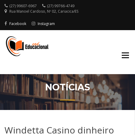
Skip
(27) 99607-6967
(27) 99766-4749
to
Rua Manoel Cardoso, Nº 02, Cariacica/ES
content
Facebook
Instagram
EDUCAÇÃO A
DISTÂNCIA – EAD
EDUCACIONAL
NOTÍCIAS
Windetta Casino dinheiro