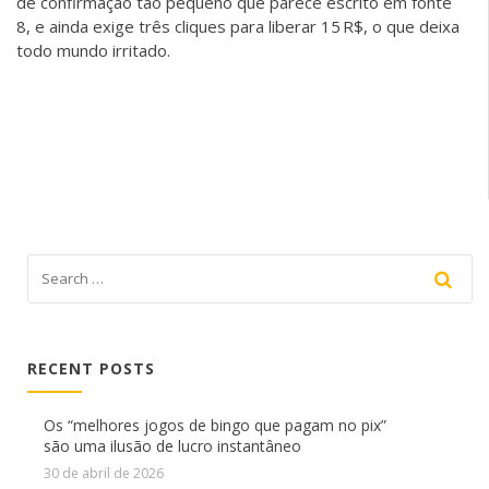
de confirmação tão pequeno que parece escrito em fonte
8, e ainda exige três cliques para liberar 15 R$, o que deixa
todo mundo irritado.
RECENT POSTS
Os “melhores jogos de bingo que pagam no pix”
são uma ilusão de lucro instantâneo
30 de abril de 2026