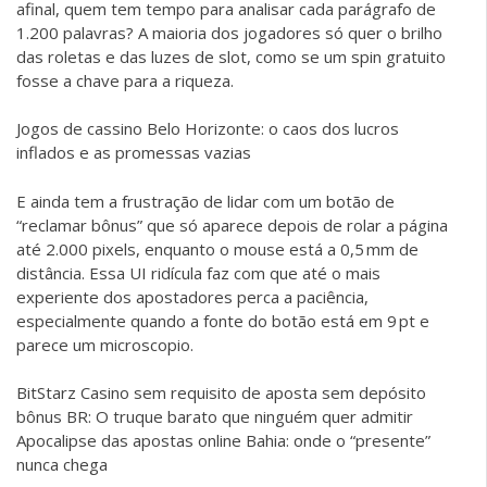
afinal, quem tem tempo para analisar cada parágrafo de
1.200 palavras? A maioria dos jogadores só quer o brilho
das roletas e das luzes de slot, como se um spin gratuito
fosse a chave para a riqueza.
Jogos de cassino Belo Horizonte: o caos dos lucros
inflados e as promessas vazias
E ainda tem a frustração de lidar com um botão de
“reclamar bônus” que só aparece depois de rolar a página
até 2.000 pixels, enquanto o mouse está a 0,5 mm de
distância. Essa UI ridícula faz com que até o mais
experiente dos apostadores perca a paciência,
especialmente quando a fonte do botão está em 9 pt e
parece um microscopio.
BitStarz Casino sem requisito de aposta sem depósito
bônus BR: O truque barato que ninguém quer admitir
Apocalipse das apostas online Bahia: onde o “presente”
nunca chega