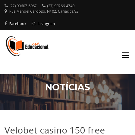
Skip
(27) 99607-6967
(27) 99766-4749
to
Rua Manoel Cardoso, Nº 02, Cariacica/ES
content
Facebook
Instagram
EDUCAÇÃO A
DISTÂNCIA – EAD
EDUCACIONAL
NOTÍCIAS
Velobet casino 150 free