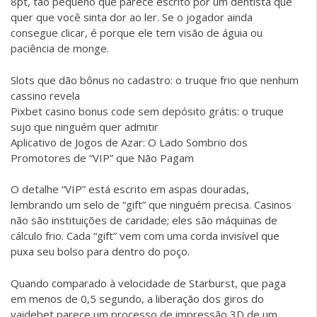
8pt, tão pequeno que parece escrito por um dentista que
quer que você sinta dor ao ler. Se o jogador ainda
consegue clicar, é porque ele tem visão de águia ou
paciência de monge.
Slots que dão bônus no cadastro: o truque frio que nenhum
cassino revela
Pixbet casino bonus code sem depósito grátis: o truque
sujo que ninguém quer admitir
Aplicativo de Jogos de Azar: O Lado Sombrio dos
Promotores de “VIP” que Não Pagam
O detalhe “VIP” está escrito em aspas douradas,
lembrando um selo de “gift” que ninguém precisa. Casinos
não são instituições de caridade; eles são máquinas de
cálculo frio. Cada “gift” vem com uma corda invisível que
puxa seu bolso para dentro do poço.
Quando comparado à velocidade de Starburst, que paga
em menos de 0,5 segundo, a liberação dos giros do
vaidebet parece um processo de impressão 3D de um