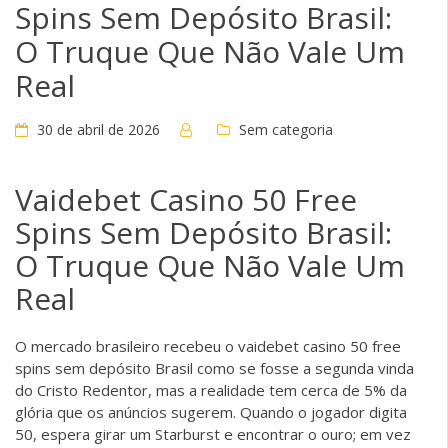
Spins Sem Depósito Brasil:
O Truque Que Não Vale Um
Real
30 de abril de 2026
Sem categoria
Vaidebet Casino 50 Free
Spins Sem Depósito Brasil:
O Truque Que Não Vale Um
Real
O mercado brasileiro recebeu o vaidebet casino 50 free
spins sem depósito Brasil como se fosse a segunda vinda
do Cristo Redentor, mas a realidade tem cerca de 5% da
glória que os anúncios sugerem. Quando o jogador digita
50, espera girar um Starburst e encontrar o ouro; em vez