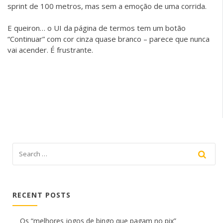
sprint de 100 metros, mas sem a emoção de uma corrida.
E queiron… o UI da página de termos tem um botão
“Continuar” com cor cinza quase branco – parece que nunca
vai acender. É frustrante.
RECENT POSTS
Os “melhores jogos de bingo que pagam no pix”