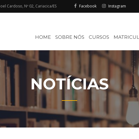
el Cardoso, Nº 02, Cariacica/ES
Facebook
Instagram
HOME
SOBRE NÓS
CURSOS
MATRICUL
L
NOTÍCIAS