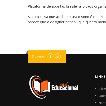
Plataforma de apostas brasileira: o caos organ
A única coisa que ainda me tira o sono é o tam
parece que o designer pensou que quanto meno
Siga-nos
LINKS
Início
Que
Notíc