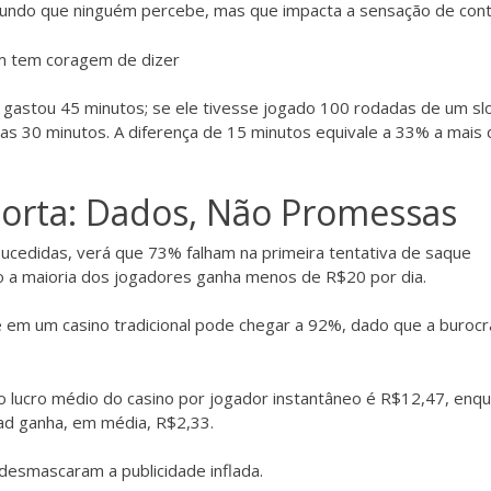
gundo que ninguém percebe, mas que impacta a sensação de cont
ém tem coragem de dizer
gastou 45 minutos; se ele tivesse jogado 100 rodadas de um sl
as 30 minutos. A diferença de 15 minutos equivale a 33% a mais 
orta: Dados, Não Promessas
ucedidas, verá que 73% falham na primeira tentativa de saque
o a maioria dos jogadores ganha menos de R$20 por dia.
em um casino tradicional pode chegar a 92%, dado que a burocr
 lucro médio do casino por jogador instantâneo é R$12,47, enq
d ganha, em média, R$2,33.
desmascaram a publicidade inflada.