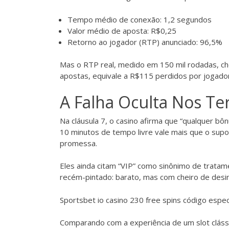
Tempo médio de conexão: 1,2 segundos
Valor médio de aposta: R$0,25
Retorno ao jogador (RTP) anunciado: 96,5%
Mas o RTP real, medido em 150 mil rodadas, ch
apostas, equivale a R$115 perdidos por jogado
A Falha Oculta Nos T
Na cláusula 7, o casino afirma que “qualquer bô
10 minutos de tempo livre vale mais que o supo
promessa.
Eles ainda citam “VIP” como sinônimo de tratam
recém-pintado: barato, mas com cheiro de desin
Sportsbet io casino 230 free spins código espec
Comparando com a experiência de um slot clássi