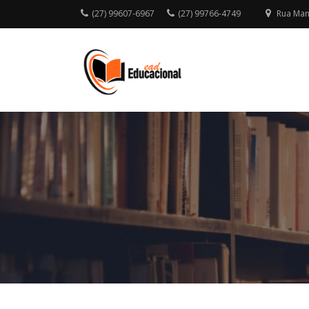
Skip
(27) 99607-6967
(27) 99766-4749
Rua Mano
to
content
EDUCAÇÃO A
DISTÂNCIA –
EAD
EDUCACIONA