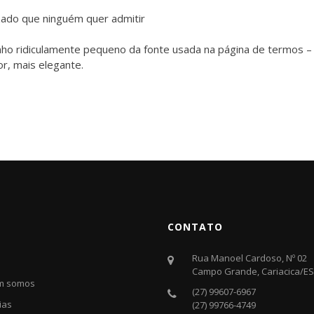
izado que ninguém quer admitir
anho ridiculamente pequeno da fonte usada na página de termos –
r, mais elegante.
CONTATO
Rua Manoel Cardoso, Nº 02
Campo Grande, Cariacica/ES. 
m somos
(27) 99607-6967
ias
(27) 99766-4749