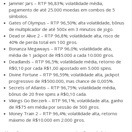
Jammin’ Jars – RTP 96,83%; volatilidade média,
pagamento de até 25.000 moedas em combos de 5
símbolos.
Gates of Olympus – RTP 96,50%; alta volatilidade, bônus
de multiplicador de até 500x em 3 minutos de jogo.
Dead or Alive 2 – RTP 96,8%; volatilidade alta, risco de
40% de perda total em 100 giros.
Bonanza Megaways – RTP 96,0%; volatilidade alta,
média de 1 jackpot de R$5.000 a cada 10.000 giros.
Deadlands – RTP 96,5%; volatilidade média, retorno de
R$0,10 por cada R$1,00 apostado em 5.000 spins.
Divine Fortune – RTP 96,59%; volatilidade alta, jackpot
progressivo de R$500.000, mas chance de 0,005%.
Secrets of Atlantis – RTP 96,75%; volatilidade média,
bônus de 20 free spins a R$0,10 cada.
Vikings Go Berzerk – RTP 96,1%; volatilidade alta, ganho
de R$75 em média por sessão de 500 giros.
Money Train 2 – RTP 96,4%; volatilidade alta, retorno
máximo de R$10.000 em 2.000 giros.