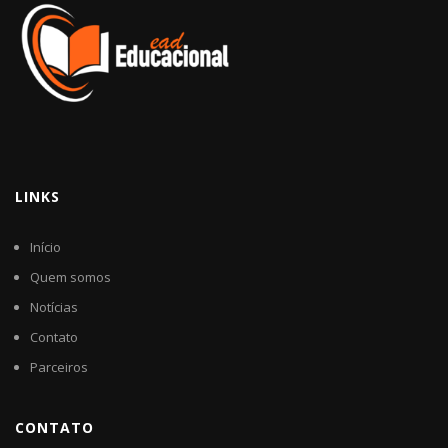
LINKS
Início
Quem somos
Notícias
Contato
Parceiros
CONTATO