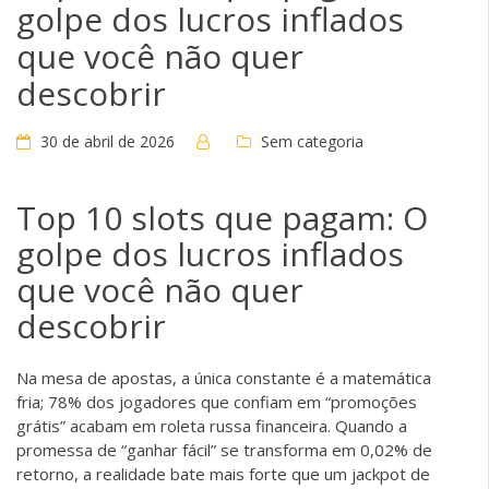
golpe dos lucros inflados
que você não quer
descobrir
30 de abril de 2026
Sem categoria
Top 10 slots que pagam: O
golpe dos lucros inflados
que você não quer
descobrir
Na mesa de apostas, a única constante é a matemática
fria; 78% dos jogadores que confiam em “promoções
grátis” acabam em roleta russa financeira. Quando a
promessa de “ganhar fácil” se transforma em 0,02% de
retorno, a realidade bate mais forte que um jackpot de