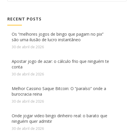
RECENT POSTS
Os “melhores jogos de bingo que pagam no pix”
são uma ilusão de lucro instantâneo
30 de abril de 2026
Apostar jogo de azar: o cálculo frio que ninguém te
conta
30 de abril de 2026
Melhor Cassino Saque Bitcoin: O “paraíso” onde a
burocracia reina
30 de abril de 2026
Onde jogar video bingo dinheiro real: o barato que
ninguém quer admitir
30 de abril de 2026