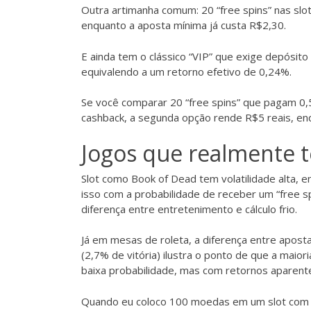
Outra artimanha comum: 20 “free spins” nas slot
enquanto a aposta mínima já custa R$2,30.
E ainda tem o clássico “VIP” que exige depósi
equivalendo a um retorno efetivo de 0,24%.
Se você comparar 20 “free spins” que pagam 0
cashback, a segunda opção rende R$5 reais, en
Jogos que realmente t
Slot como Book of Dead tem volatilidade alta,
isso com a probabilidade de receber um “free s
diferença entre entretenimento e cálculo frio.
Já em mesas de roleta, a diferença entre apost
(2,7% de vitória) ilustra o ponto de que a maio
baixa probabilidade, mas com retornos aparent
Quando eu coloco 100 moedas em um slot com 