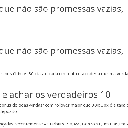
que não são promessas vazias,
que não são promessas vazias,
s nos últimos 30 dias, e cada um tenta esconder a mesma verda
 e achar os verdadeiros 10
“bônus de boas-vindas” com rollover maior que 30x; 30x é a taxa 
depósito.
ançadas recentemente – Starburst 96,4%, Gonzo’s Quest 96,0% 