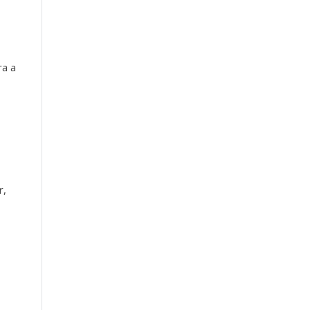
ra a
r,