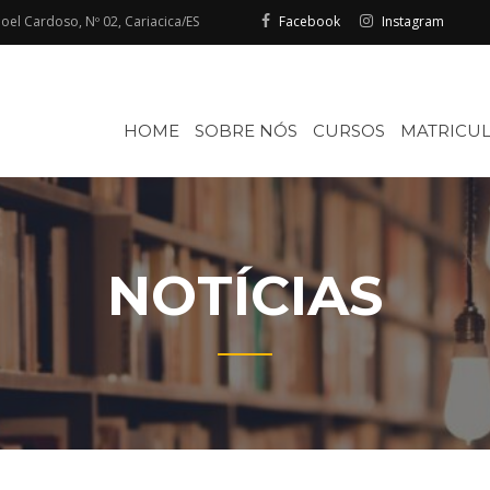
el Cardoso, Nº 02, Cariacica/ES
Facebook
Instagram
HOME
SOBRE NÓS
CURSOS
MATRICUL
L
NOTÍCIAS