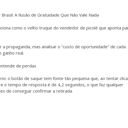
 Brasil: A Ilusão de Gratuidade Que Não Vale Nada
unciona como o velho truque do vendedor de picolé que aponta pa
r a propaganda, mas analisar o “custo de oportunidade” de cada
 ganho real.
 entende de perdas
io: o botão de saque tem fonte tão pequena que, ao tentar clica
, e o tempo de resposta é de 4,2 segundos, o que faz qualquer
es de conseguir confirmar a retirada.