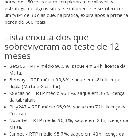
acima de 150 reais nunca completaram o rollover. A
estratégia de alguns sites é exatamente esse: oferecer
um “VIP” de 30 dias que, na prática, expira após a primeira
perda de 500 reais.
Lista enxuta dos que
sobreviveram ao teste de 12
meses
Bet365 – RTP médio 96,5 %, saque em 24 h, licença da
Malta.
Betway – RTP médio 95,8 %, saque em 48 h, licenças
dupla (Malta e Gibraltar).
888casino – RTP médio 96,1 %, saque em 36 h, licença
da Gibraltar.
Play247 – RTP médio 95,9 %, saque em 72 h, licença da
Curaçao.
NovaBet – RTP médio 96,3 %, saque em 24 h, licença da
Malta.
Sunbet – RTP médio 95,7 %, saque em 48 h, licença da