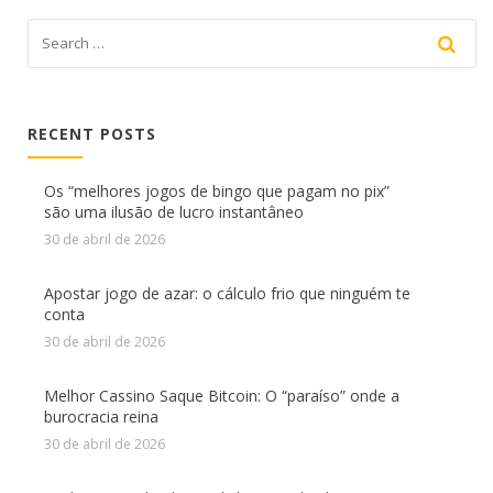
RECENT POSTS
Os “melhores jogos de bingo que pagam no pix”
são uma ilusão de lucro instantâneo
30 de abril de 2026
Apostar jogo de azar: o cálculo frio que ninguém te
conta
30 de abril de 2026
Melhor Cassino Saque Bitcoin: O “paraíso” onde a
burocracia reina
30 de abril de 2026