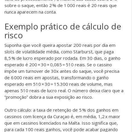
sobre o saque, então 2 % de 1 000 reais é 20 reais que
nunca aparecem na conta.
Exemplo prático de cálculo de
risco
Suponha que você queira apostar 200 reais por dia em
slots de volatilidade média, como Starburst, que paga
8,5 % de lucro esperado por rodada. Em 30 dias, o ganho
esperado é 200 × 30 × 0,085 = 510 reais. Se o cassino
impõe um turnover de 30x antes do saque, você precisa
de 6 000 reais em apostas, transformando o ganho
esperado em 510 × 30 = 15.300 reais de volume, mas
apenas 510 reais de lucro real. O número deixa claro que a
“promoção” dobra a sua exposição ao risco.
Outro cálculo: a taxa de retenção de 5 % dos ganhos em
cassinos com licença da Curaçao é, em média, 1,2 x maior
que em cassinos licenciados na Malta. Isso significa que,
para cada 100 reais ganhos, você pode acabar pagando