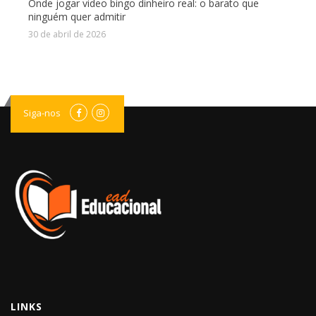
Onde jogar video bingo dinheiro real: o barato que
ninguém quer admitir
30 de abril de 2026
Siga-nos
LINKS