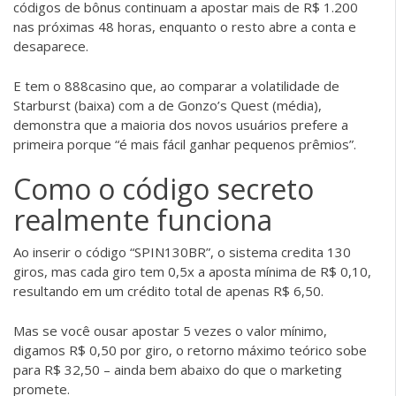
códigos de bônus continuam a apostar mais de R$ 1.200
nas próximas 48 horas, enquanto o resto abre a conta e
desaparece.
E tem o 888casino que, ao comparar a volatilidade de
Starburst (baixa) com a de Gonzo’s Quest (média),
demonstra que a maioria dos novos usuários prefere a
primeira porque “é mais fácil ganhar pequenos prêmios”.
Como o código secreto
realmente funciona
Ao inserir o código “SPIN130BR”, o sistema credita 130
giros, mas cada giro tem 0,5x a aposta mínima de R$ 0,10,
resultando em um crédito total de apenas R$ 6,50.
Mas se você ousar apostar 5 vezes o valor mínimo,
digamos R$ 0,50 por giro, o retorno máximo teórico sobe
para R$ 32,50 – ainda bem abaixo do que o marketing
promete.