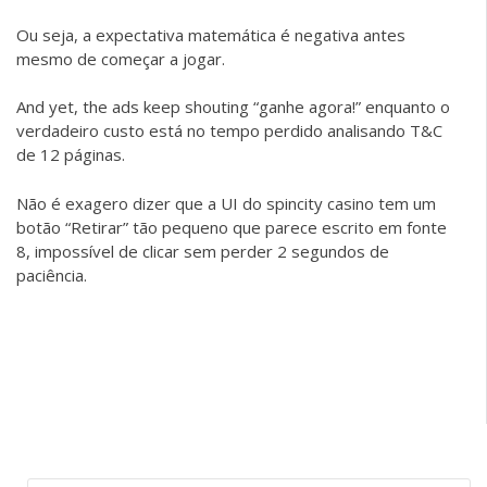
Ou seja, a expectativa matemática é negativa antes
mesmo de começar a jogar.
And yet, the ads keep shouting “ganhe agora!” enquanto o
verdadeiro custo está no tempo perdido analisando T&C
de 12 páginas.
Não é exagero dizer que a UI do spincity casino tem um
botão “Retirar” tão pequeno que parece escrito em fonte
8, impossível de clicar sem perder 2 segundos de
paciência.