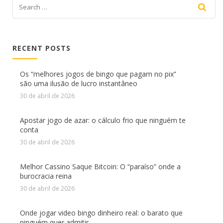
RECENT POSTS
Os “melhores jogos de bingo que pagam no pix”
são uma ilusão de lucro instantâneo
30 de abril de 2026
Apostar jogo de azar: o cálculo frio que ninguém te
conta
30 de abril de 2026
Melhor Cassino Saque Bitcoin: O “paraíso” onde a
burocracia reina
30 de abril de 2026
Onde jogar video bingo dinheiro real: o barato que
ninguém quer admitir