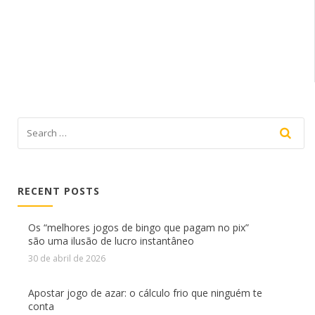
RECENT POSTS
Os “melhores jogos de bingo que pagam no pix”
são uma ilusão de lucro instantâneo
30 de abril de 2026
Apostar jogo de azar: o cálculo frio que ninguém te
conta