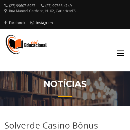
Skip
(27) 99607-6967
(27) 99766-4749
to
Rua Manoel Cardoso, Nº 02, Cariacica/ES
content
Facebook
Instagram
EDUCAÇÃO A
DISTÂNCIA – EAD
EDUCACIONAL
NOTÍCIAS
Solverde Casino Bônus