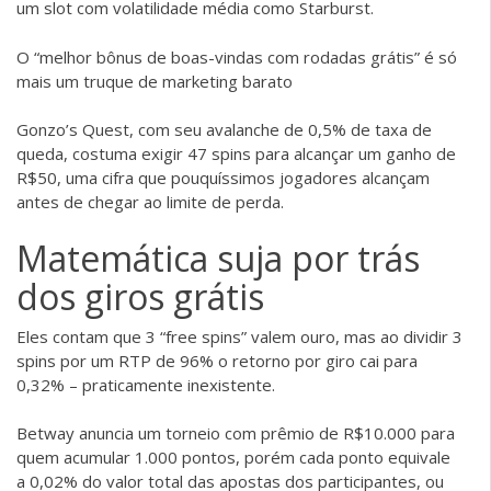
um slot com volatilidade média como Starburst.
O “melhor bônus de boas-vindas com rodadas grátis” é só
mais um truque de marketing barato
Gonzo’s Quest, com seu avalanche de 0,5% de taxa de
queda, costuma exigir 47 spins para alcançar um ganho de
R$50, uma cifra que pouquíssimos jogadores alcançam
antes de chegar ao limite de perda.
Matemática suja por trás
dos giros grátis
Eles contam que 3 “free spins” valem ouro, mas ao dividir 3
spins por um RTP de 96% o retorno por giro cai para
0,32% – praticamente inexistente.
Betway anuncia um torneio com prêmio de R$10.000 para
quem acumular 1.000 pontos, porém cada ponto equivale
a 0,02% do valor total das apostas dos participantes, ou