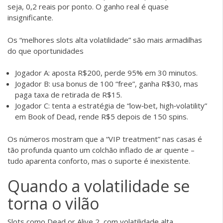
seja, 0,2 reais por ponto. O ganho real é quase
insignificante.
Os “melhores slots alta volatilidade” são mais armadilhas
do que oportunidades
Jogador A: aposta R$200, perde 95% em 30 minutos.
Jogador B: usa bonus de 100 “free”, ganha R$30, mas
paga taxa de retirada de R$15.
Jogador C: tenta a estratégia de “low‑bet, high‑volatility”
em Book of Dead, rende R$5 depois de 150 spins.
Os números mostram que a “VIP treatment” nas casas é
tão profunda quanto um colchão inflado de ar quente –
tudo aparenta conforto, mas o suporte é inexistente.
Quando a volatilidade se
torna o vilão
Slots como Dead or Alive 2, com volatilidade alta,