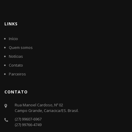
LINKS
Início
Quem somos
Notícias
Contato
Parceiros
CONTATO
Rua Manoel Cardoso, Nº 02
Campo Grande, Cariacica/ES. Brasil.
(27) 99607-6967
(27) 99766-4749