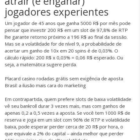
atrair (e enganar)
jogadores experientes
Um jogador de 45 anos que ganha 5000 R$ por mês pode
pensar que investir 200 R$ em um slot de 97,8% de RTP
lhe garante retorno próximo a 196 R$ ao final da sessão.
Mas se a volatilidade for de nível 9, a probabilidade de
acertar um ganho de 10x em 20 spins é de 0,03%. O
cálculo rápido: 200 R$ x 0,03% = 0,06 R$ esperado. Ou
seja, a matemática sugere perda.
Placard casino rodadas grátis sem exigência de aposta
Brasil: a ilusão mais cara do marketing
Em contrapartida, quem prefere slots de baixa volatilidade
vê seu bankroll durar 3 vezes mais, mas com ganhos de
apenas 0,2 a 0,5 vezes a aposta. Se você tem 1000 R$ de
reserva e joga em um slot com 96% de RTP e volatilidade
baixa, pode esperar perder cerca de 20 R$ por hora, o
que equivale a 2% do capital – ainda melhor que perder