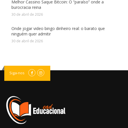
Melhor Cassino Saque Bitcoin: O “paraíso” onde a
burocracia reina
30 de abril de 2026
Onde jogar video bingo dinheiro real: o barato que
ninguém quer admitir
30 de abril de 2026
Siga-nos