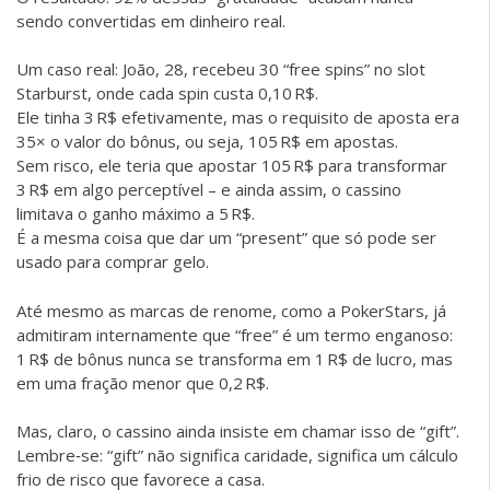
sendo convertidas em dinheiro real.
Um caso real: João, 28, recebeu 30 “free spins” no slot
Starburst, onde cada spin custa 0,10 R$.
Ele tinha 3 R$ efetivamente, mas o requisito de aposta era
35× o valor do bônus, ou seja, 105 R$ em apostas.
Sem risco, ele teria que apostar 105 R$ para transformar
3 R$ em algo perceptível – e ainda assim, o cassino
limitava o ganho máximo a 5 R$.
É a mesma coisa que dar um “present” que só pode ser
usado para comprar gelo.
Até mesmo as marcas de renome, como a PokerStars, já
admitiram internamente que “free” é um termo enganoso:
1 R$ de bônus nunca se transforma em 1 R$ de lucro, mas
em uma fração menor que 0,2 R$.
Mas, claro, o cassino ainda insiste em chamar isso de “gift”.
Lembre‑se: “gift” não significa caridade, significa um cálculo
frio de risco que favorece a casa.