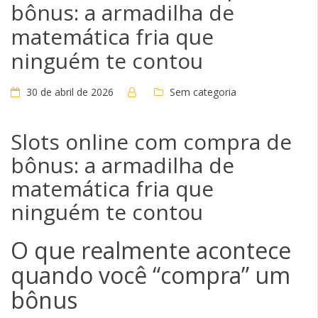
bônus: a armadilha de
matemática fria que
ninguém te contou
30 de abril de 2026
Sem categoria
Slots online com compra de
bônus: a armadilha de
matemática fria que
ninguém te contou
O que realmente acontece
quando você “compra” um
bônus