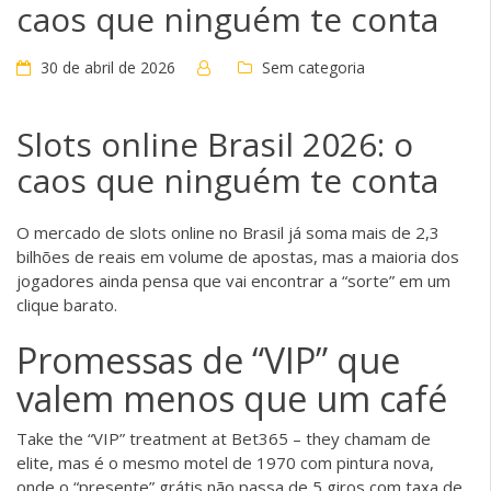
caos que ninguém te conta
30 de abril de 2026
Sem categoria
Slots online Brasil 2026: o
caos que ninguém te conta
O mercado de slots online no Brasil já soma mais de 2,3
bilhões de reais em volume de apostas, mas a maioria dos
jogadores ainda pensa que vai encontrar a “sorte” em um
clique barato.
Promessas de “VIP” que
valem menos que um café
Take the “VIP” treatment at Bet365 – they chamam de
elite, mas é o mesmo motel de 1970 com pintura nova,
onde o “presente” grátis não passa de 5 giros com taxa de