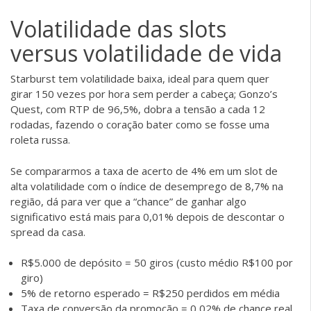
Volatilidade das slots
versus volatilidade de vida
Starburst tem volatilidade baixa, ideal para quem quer
girar 150 vezes por hora sem perder a cabeça; Gonzo’s
Quest, com RTP de 96,5%, dobra a tensão a cada 12
rodadas, fazendo o coração bater como se fosse uma
roleta russa.
Se compararmos a taxa de acerto de 4% em um slot de
alta volatilidade com o índice de desemprego de 8,7% na
região, dá para ver que a “chance” de ganhar algo
significativo está mais para 0,01% depois de descontar o
spread da casa.
R$5.000 de depósito = 50 giros (custo médio R$100 por
giro)
5% de retorno esperado = R$250 perdidos em média
Taxa de conversão da promoção = 0,02% de chance real