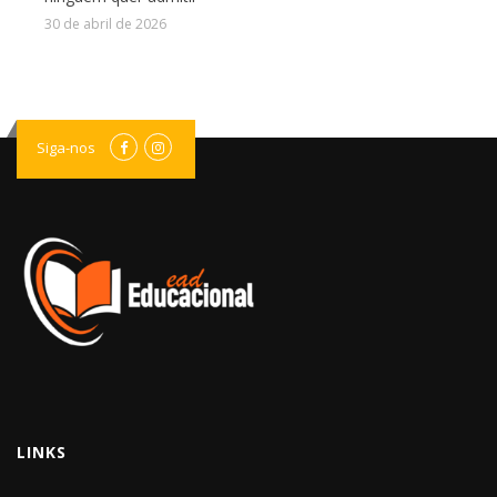
30 de abril de 2026
Siga-nos
LINKS