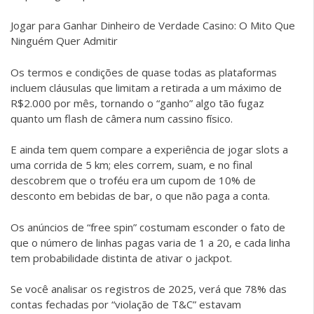
Jogar para Ganhar Dinheiro de Verdade Casino: O Mito Que
Ninguém Quer Admitir
Os termos e condições de quase todas as plataformas
incluem cláusulas que limitam a retirada a um máximo de
R$2.000 por mês, tornando o “ganho” algo tão fugaz
quanto um flash de câmera num cassino físico.
E ainda tem quem compare a experiência de jogar slots a
uma corrida de 5 km; eles correm, suam, e no final
descobrem que o troféu era um cupom de 10% de
desconto em bebidas de bar, o que não paga a conta.
Os anúncios de “free spin” costumam esconder o fato de
que o número de linhas pagas varia de 1 a 20, e cada linha
tem probabilidade distinta de ativar o jackpot.
Se você analisar os registros de 2025, verá que 78% das
contas fechadas por “violação de T&C” estavam