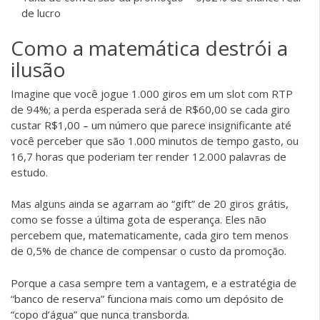
de lucro
Como a matemática destrói a
ilusão
Imagine que você jogue 1.000 giros em um slot com RTP
de 94%; a perda esperada será de R$60,00 se cada giro
custar R$1,00 – um número que parece insignificante até
você perceber que são 1.000 minutos de tempo gasto, ou
16,7 horas que poderiam ter render 12.000 palavras de
estudo.
Mas alguns ainda se agarram ao “gift” de 20 giros grátis,
como se fosse a última gota de esperança. Eles não
percebem que, matematicamente, cada giro tem menos
de 0,5% de chance de compensar o custo da promoção.
Porque a casa sempre tem a vantagem, e a estratégia de
“banco de reserva” funciona mais como um depósito de
“copo d’água” que nunca transborda.