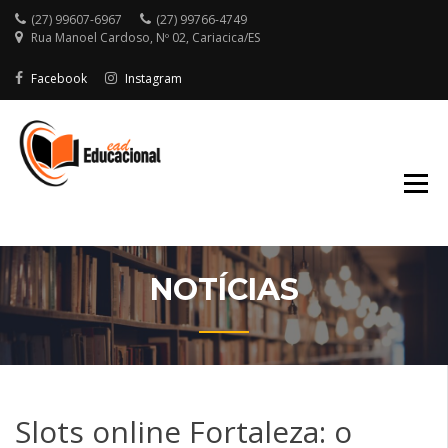
Skip
(27) 99607-6967
(27) 99766-4749
to
Rua Manoel Cardoso, Nº 02, Cariacica/ES
content
Facebook
Instagram
EDUCAÇÃO A
DISTÂNCIA – EAD
EDUCACIONAL
NOTÍCIAS
Slots online Fortaleza: o