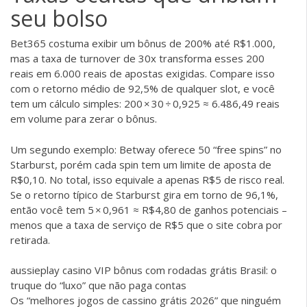
seu bolso
Bet365 costuma exibir um bônus de 200% até R$1.000,
mas a taxa de turnover de 30x transforma esses 200
reais em 6.000 reais de apostas exigidas. Compare isso
com o retorno médio de 92,5% de qualquer slot, e você
tem um cálculo simples: 200 × 30 ÷ 0,925 ≈ 6.486,49 reais
em volume para zerar o bônus.
Um segundo exemplo: Betway oferece 50 “free spins” no
Starburst, porém cada spin tem um limite de aposta de
R$0,10. No total, isso equivale a apenas R$5 de risco real.
Se o retorno típico de Starburst gira em torno de 96,1%,
então você tem 5 × 0,961 ≈ R$4,80 de ganhos potenciais –
menos que a taxa de serviço de R$5 que o site cobra por
retirada.
aussieplay casino VIP bônus com rodadas grátis Brasil: o
truque do “luxo” que não paga contas
Os “melhores jogos de cassino grátis 2026” que ninguém