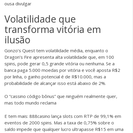
ousa divulgar
Volatilidade que
transforma vitória em
ilusão
Gonzo’s Quest tem volatilidade média, enquanto o
Dragon’s Fire apresenta alta volatilidade que, em 100
spins, pode gerar 0,5 grande vitória ou nenhuma. Se a
banca paga 5.000 moedas por vitória e você aposta R$2
por linha, o ganho potencial é de R$10.000, mas a
probabilidade de alcançar isso está abaixo de 2%.
O “cassino código bônus” que ninguém realmente quer,
mas todo mundo reclama
E tem mais: 888casino lança slots com RTP de 99,1% em
eventos de 2000 spins. Mas a taxa de 0,75% sobre o
saldo impede que qualquer lucro ultrapasse R$15 em uma