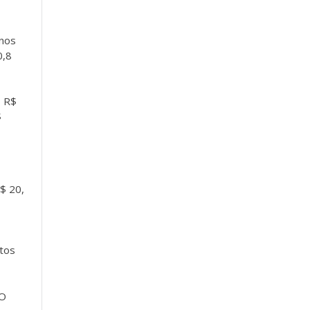
inos
0,8
o R$
$
$ 20,
itos
 O