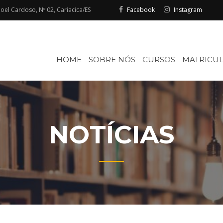
el Cardoso, Nº 02, Cariacica/ES
Facebook
Instagram
HOME
SOBRE NÓS
CURSOS
MATRICUL
L
NOTÍCIAS