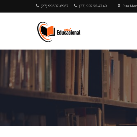
Skip
(27) 99607-6967
(27) 99766-4749
Rua Mano
to
content
EDUCAÇÃO A
DISTÂNCIA –
EAD
EDUCACIONA