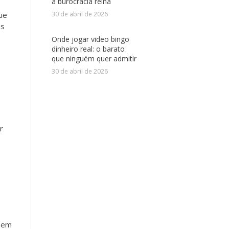
a burocracia reina
30 de abril de 2026
ue
es
Onde jogar video bingo
dinheiro real: o barato
que ninguém quer admitir
30 de abril de 2026
r
” em