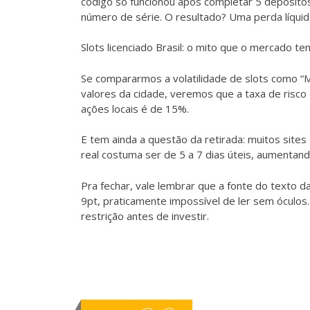
código só funcionou após completar 5 depósito
número de série. O resultado? Uma perda líqui
Slots licenciado Brasil: o mito que o mercado t
Se compararmos a volatilidade de slots como “M
valores da cidade, veremos que a taxa de risc
ações locais é de 15%.
E tem ainda a questão da retirada: muitos site
real costuma ser de 5 a 7 dias úteis, aumentan
Pra fechar, vale lembrar que a fonte do texto 
9pt, praticamente impossível de ler sem óculos.
restrição antes de investir.