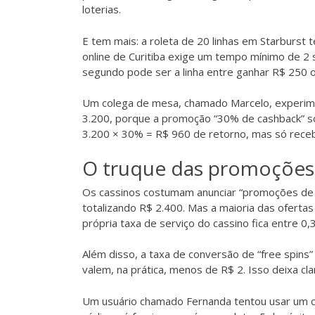
loterias.
E tem mais: a roleta de 20 linhas em Starburst 
online de Curitiba exige um tempo mínimo de 2 
segundo pode ser a linha entre ganhar R$ 250 
Um colega de mesa, chamado Marcelo, experime
3.200, porque a promoção “30% de cashback” só s
3.200 × 30% = R$ 960 de retorno, mas só recebe
O truque das promoções
Os cassinos costumam anunciar “promoções de 
totalizando R$ 2.400. Mas a maioria das ofert
própria taxa de serviço do cassino fica entre 0
Além disso, a taxa de conversão de “free spins”
valem, na prática, menos de R$ 2. Isso deixa cla
Um usuário chamado Fernanda tentou usar um c