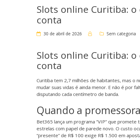
Slots online Curitiba: 
conta
30 de abril de 2026
Sem categoria
Slots online Curitiba: 
conta
Curitiba tem 2,7 milhões de habitantes, mas o
mudar suas vidas é ainda menor. E não é por fal
disputando cada centímetro de banda.
Quando a promessora “
Bet365 lança um programa “VIP” que promete tr
estrelas com papel de parede novo. O custo oc
“presente” de R$ 100 exige R$ 1.500 em aposta