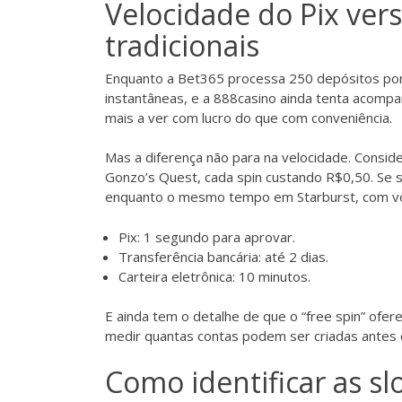
Velocidade do Pix vers
tradicionais
Enquanto a Bet365 processa 250 depósitos por h
instantâneas, e a 888casino ainda tenta acompa
mais a ver com lucro do que com conveniência.
Mas a diferença não para na velocidade. Consi
Gonzo’s Quest, cada spin custando R$0,50. Se s
enquanto o mesmo tempo em Starburst, com vol
Pix: 1 segundo para aprovar.
Transferência bancária: até 2 dias.
Carteira eletrônica: 10 minutos.
E ainda tem o detalhe de que o “free spin” ofer
medir quantas contas podem ser criadas antes q
Como identificar as s