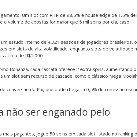
pagamento. Um slot com RTP de 98,5% e house edge de 1,5% de
e o volume de apostas for maior que 5 mil spins por dia, caso
 um estudo interno de 4.321 sessões de jogadores brasileiros, 
es em slots de alta volatilidade, enquanto slots de volatilidade 
s acima de R$1.000.
como Bonanza, cada cascata oferece 2 extra spins, aumentando o
 um slot sem recurso de cascade, como o clássico Mega Moolah
xa de conversão do Pix, que pode chegar a 0,5% de comissão esco
ra não ser enganado pelo
s mais pagantes, jogue 50 spins em cada slot listado no ranking 