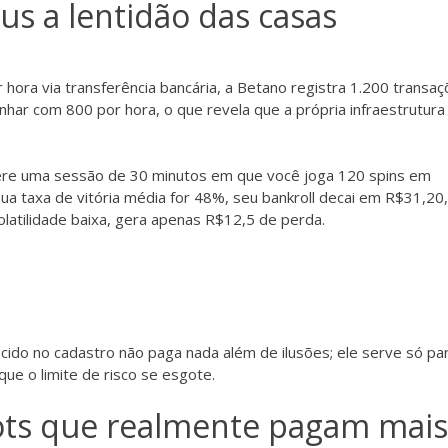
us a lentidão das casas
ora via transferência bancária, a Betano registra 1.200 transa
nhar com 800 por hora, o que revela que a própria infraestrutur
dere uma sessão de 30 minutos em que você joga 120 spins em
ua taxa de vitória média for 48%, seu bankroll decai em R$31,20,
atilidade baixa, gera apenas R$12,5 de perda.
ecido no cadastro não paga nada além de ilusões; ele serve só pa
ue o limite de risco se esgote.
lots que realmente pagam mais