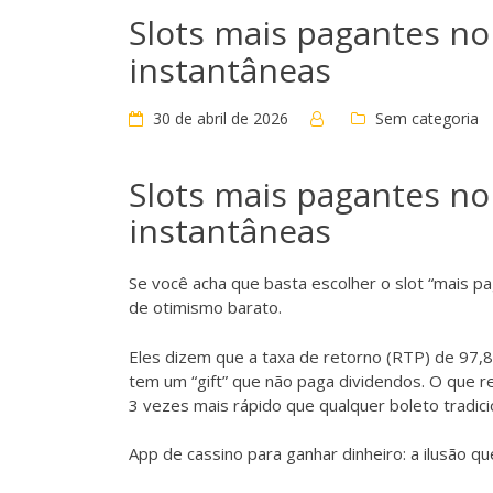
Slots mais pagantes no
instantâneas
30 de abril de 2026
Sem categoria
Slots mais pagantes no
instantâneas
Se você acha que basta escolher o slot “mais p
de otimismo barato.
Eles dizem que a taxa de retorno (RTP) de 97,8
tem um “gift” que não paga dividendos. O que r
3 vezes mais rápido que qualquer boleto tradici
App de cassino para ganhar dinheiro: a ilusão 