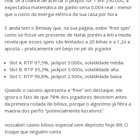
real. Se a chance de acertar o jackpot for 1 em 250.000, a
expectativa matemática de ganho seria 0,004 real – menor
que o custo da energia elétrica da sua casa por hora.
E ainda tem o Betway que, na sua página, exibe “free spin”
como se fosse um presente de Natal, porém a letra miúda
revela que esses spins são limitados a 20 linhas e a 1,2x a
aposta – praticamente um beijo no pé do jogador.
Slot A: RTP 97,5%, jackpot 3.000x, volatilidade média.
Slot B: RTP 95,3%, jackpot 5.000x, volatilidade alta.
Slot C: RTP 96,8%, jackpot 2.500x, volatilidade baixa.
Quando o cassino apresenta a “free” em destaque, ele
ignora o fato de que 78% dos jogadores desistem antes
da primeira rodada de bônus, porque o algoritmo já filtra a
maioria dos perfis “potencialmente lucrativos”.
nossabet casino bônus especial sem depósito hoje BR: O
truque que ninguém conta