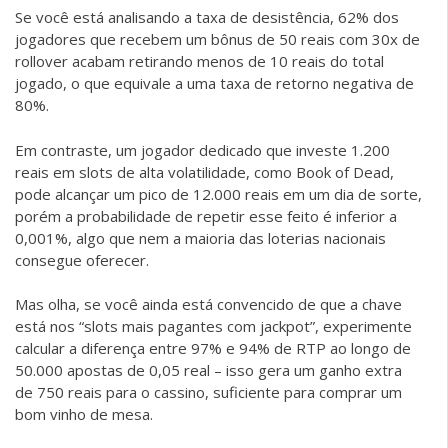
Se você está analisando a taxa de desistência, 62% dos
jogadores que recebem um bônus de 50 reais com 30x de
rollover acabam retirando menos de 10 reais do total
jogado, o que equivale a uma taxa de retorno negativa de
80%.
Em contraste, um jogador dedicado que investe 1.200
reais em slots de alta volatilidade, como Book of Dead,
pode alcançar um pico de 12.000 reais em um dia de sorte,
porém a probabilidade de repetir esse feito é inferior a
0,001%, algo que nem a maioria das loterias nacionais
consegue oferecer.
Mas olha, se você ainda está convencido de que a chave
está nos “slots mais pagantes com jackpot”, experimente
calcular a diferença entre 97% e 94% de RTP ao longo de
50.000 apostas de 0,05 real – isso gera um ganho extra
de 750 reais para o cassino, suficiente para comprar um
bom vinho de mesa.