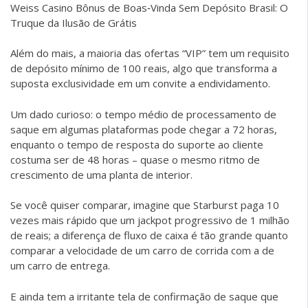
Weiss Casino Bônus de Boas‑Vinda Sem Depósito Brasil: O
Truque da Ilusão de Grátis
Além do mais, a maioria das ofertas “VIP” tem um requisito
de depósito mínimo de 100 reais, algo que transforma a
suposta exclusividade em um convite a endividamento.
Um dado curioso: o tempo médio de processamento de
saque em algumas plataformas pode chegar a 72 horas,
enquanto o tempo de resposta do suporte ao cliente
costuma ser de 48 horas – quase o mesmo ritmo de
crescimento de uma planta de interior.
Se você quiser comparar, imagine que Starburst paga 10
vezes mais rápido que um jackpot progressivo de 1 milhão
de reais; a diferença de fluxo de caixa é tão grande quanto
comparar a velocidade de um carro de corrida com a de
um carro de entrega.
E ainda tem a irritante tela de confirmação de saque que