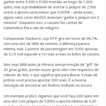
ganhar entre 9.300 e 9.500 moedas ao longo de 1.000
spins, mas a probabilidade de acertar o jackpot de 2.500
vezes a aposta seria menor que 0,005% – ainda assim,
alguns sites como Bet365 anunciam “ganhe o jackpot em 3
minutos”. Enquanto isso, o cassino faz contas de
matemática fria e não de milagres.
Comparando Starburst, cujo RTP gira em torno de 96,1%,
com uma slot de 98% de retorno, a diferença parece
mínima, mas 2 pontos de porcentagem em 5.000 apostas
de 0,10 real equivale a 10 reais a mais no bolso do cassino.
Mas veja: 888casino já oferece uma promoção de “gift” de
20 giros grátis, porém esses giros vêm com requisitos de
rollover de 40x, o que significa que para liberar 5 reais de
prêmio você precisa apostar 200 reais. É a mesma
sensação de encontrar um fósforo molhado no escuro.
Um exemplo prático: digamos que você faça 200 spins em
uma slot com jackpot de 5.000x a aposta mínima de 0,20