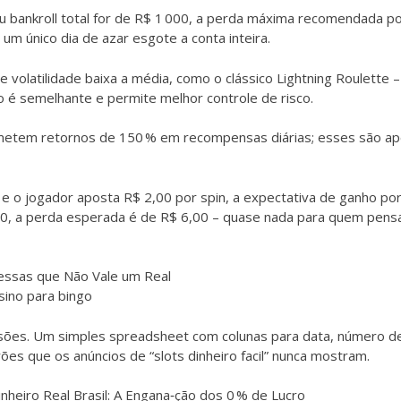
seu bankroll total for de R$ 1 000, a perda máxima recomendada po
m único dia de azar esgote a conta inteira.
volatilidade baixa a média, como o clássico Lightning Roulette –
 é semelhante e permite melhor controle de risco.
rometem retornos de 150 % em recompensas diárias; esses são a
 e o jogador aposta R$ 2,00 por spin, a expectativa de ganho po
0,00, a perda esperada é de R$ 6,00 – quase nada para quem pen
essas que Não Vale um Real
sino para bingo
ssões. Um simples spreadsheet com colunas para data, número d
rões que os anúncios de “slots dinheiro facil” nunca mostram.
heiro Real Brasil: A Engana‑ção dos 0 % de Lucro