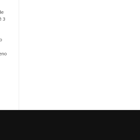
de
é 3
o
ueno