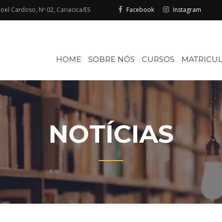
el Cardoso, Nº 02, Cariacica/ES
Facebook
Instagram
HOME
SOBRE NÓS
CURSOS
MATRICUL
L
NOTÍCIAS