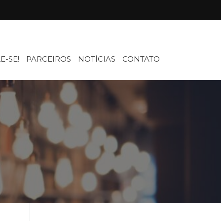
E-SE!
PARCEIROS
NOTÍCIAS
CONTATO