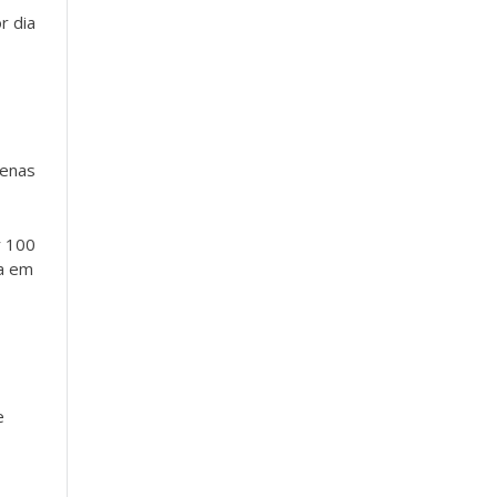
r dia
penas
r 100
sa em
e