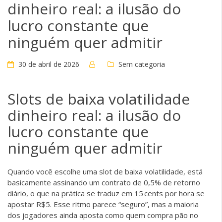
dinheiro real: a ilusão do
lucro constante que
ninguém quer admitir
30 de abril de 2026
Sem categoria
Slots de baixa volatilidade
dinheiro real: a ilusão do
lucro constante que
ninguém quer admitir
Quando você escolhe uma slot de baixa volatilidade, está
basicamente assinando um contrato de 0,5% de retorno
diário, o que na prática se traduz em 15 cents por hora se
apostar R$5. Esse ritmo parece “seguro”, mas a maioria
dos jogadores ainda aposta como quem compra pão no