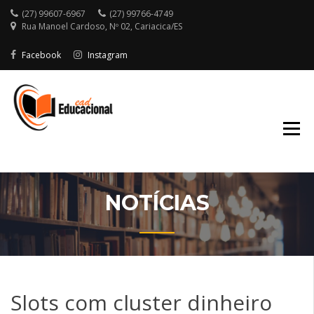
Skip
(27) 99607-6967
(27) 99766-4749
to
Rua Manoel Cardoso, Nº 02, Cariacica/ES
content
Facebook
Instagram
EDUCAÇÃO A
DISTÂNCIA – EAD
EDUCACIONAL
NOTÍCIAS
Slots com cluster dinheiro