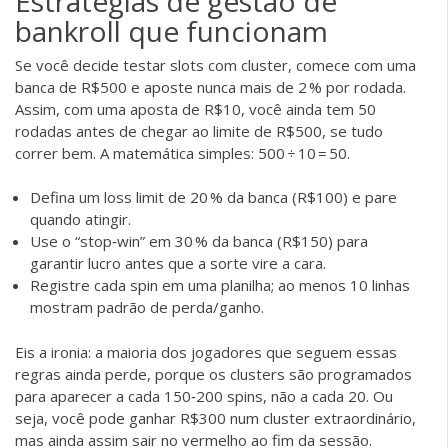
Estratégias de gestão de
bankroll que funcionam
Se você decide testar slots com cluster, comece com uma
banca de R$500 e aposte nunca mais de 2 % por rodada.
Assim, com uma aposta de R$10, você ainda tem 50
rodadas antes de chegar ao limite de R$500, se tudo
correr bem. A matemática simples: 500 ÷ 10 = 50.
Defina um loss limit de 20 % da banca (R$100) e pare
quando atingir.
Use o “stop‑win” em 30 % da banca (R$150) para
garantir lucro antes que a sorte vire a cara.
Registre cada spin em uma planilha; ao menos 10 linhas
mostram padrão de perda/ganho.
Eis a ironia: a maioria dos jogadores que seguem essas
regras ainda perde, porque os clusters são programados
para aparecer a cada 150‑200 spins, não a cada 20. Ou
seja, você pode ganhar R$300 num cluster extraordinário,
mas ainda assim sair no vermelho ao fim da sessão.