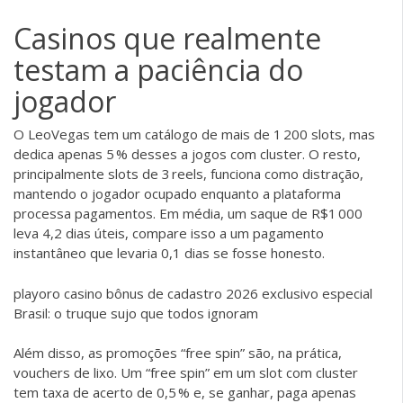
Casinos que realmente
testam a paciência do
jogador
O LeoVegas tem um catálogo de mais de 1 200 slots, mas
dedica apenas 5 % desses a jogos com cluster. O resto,
principalmente slots de 3 reels, funciona como distração,
mantendo o jogador ocupado enquanto a plataforma
processa pagamentos. Em média, um saque de R$1 000
leva 4,2 dias úteis, compare isso a um pagamento
instantâneo que levaria 0,1 dias se fosse honesto.
playoro casino bônus de cadastro 2026 exclusivo especial
Brasil: o truque sujo que todos ignoram
Além disso, as promoções “free spin” são, na prática,
vouchers de lixo. Um “free spin” em um slot com cluster
tem taxa de acerto de 0,5 % e, se ganhar, paga apenas