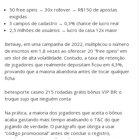
50 free spins → 30x rollover → R$150 de apostas
exigidas
3 campos de cadastro → 0,3% chance de lucro real
2,5 milhões de usuários → lucro da casa 12x maior
Betway, em uma campanha de 2022, multiplicou o número
de inscritos em 1,8 vezes ao oferecer 20 “free spins” em
um slot de alta volatilidade. Contudo, a taxa de retenção
de jogadores que realmente depositam ficou em 4,3%,
provando que a maioria abandona antes de tocar qualquer
ficha.
betesporte casino 215 rodadas grátis bônus VIP BR: o
truque sujo que ninguém conta
Na prática, a maioria dos jogadores que aceita o bônus
acaba gastando mais tempo analisando o T&C do que
jogando de verdade. O parágrafo que obriga a usar
“código promocional” antes de concluir o registro,