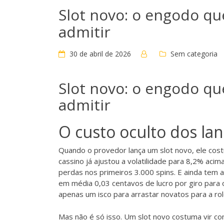
Slot novo: o engodo q
admitir
30 de abril de 2026
Sem categoria
Slot novo: o engodo q
admitir
O custo oculto dos l
Quando o provedor lança um slot novo, ele cost
cassino já ajustou a volatilidade para 8,2% acim
perdas nos primeiros 3.000 spins. E ainda tem a
em média 0,03 centavos de lucro por giro para
apenas um isco para arrastar novatos para a role
Mas não é só isso. Um slot novo costuma vir c