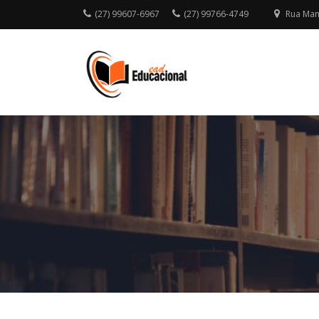
Skip
(27) 99607-6967
(27) 99766-4749
Rua Mano
to
content
EDUCAÇÃO A
DISTÂNCIA –
EAD
EDUCACIONA