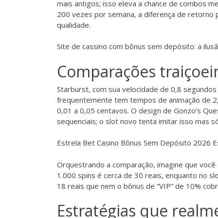
mais antigos; isso eleva a chance de combos m
200 vezes por semana, a diferença de retorno 
qualidade.
Site de cassino com bônus sem depósito: a ilus
Comparações traiçoeir
Starburst, com sua velocidade de 0,8 segundos
frequentemente tem tempos de animação de 2,5
0,01 a 0,05 centavos. O design de Gonzo’s Ques
sequenciais; o slot novo tenta imitar isso mas 
Estrela Bet Casino Bônus Sem Depósito 2026 E
Orquestrando a comparação, imagine que você ap
1.000 spins é cerca de 30 reais, enquanto no s
18 reais que nem o bônus de “VIP” de 10% cobr
Estratégias que realm