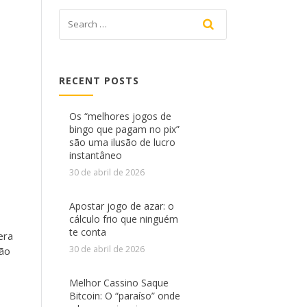
RECENT POSTS
Os “melhores jogos de
bingo que pagam no pix”
são uma ilusão de lucro
instantâneo
30 de abril de 2026
Apostar jogo de azar: o
cálculo frio que ninguém
te conta
era
30 de abril de 2026
são
Melhor Cassino Saque
Bitcoin: O “paraíso” onde