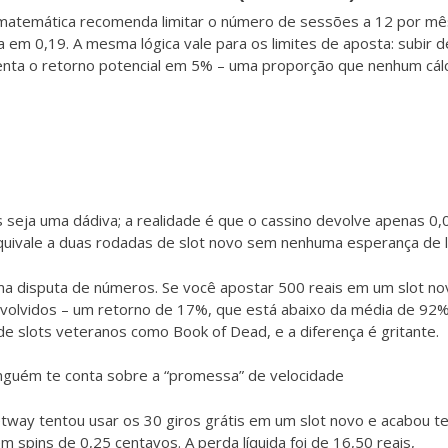
 matemática recomenda limitar o número de sessões a 12 por mê
 em 0,19. A mesma lógica vale para os limites de aposta: subir d
menta o retorno potencial em 5% – uma proporção que nenhum cál
is seja uma dádiva; a realidade é que o cassino devolve apenas 0
quivale a duas rodadas de slot novo sem nenhuma esperança de l
ma disputa de números. Se você apostar 500 reais em um slot no
devolvidos – um retorno de 17%, que está abaixo da média de 92
 slots veteranos como Book of Dead, e a diferença é gritante.
nguém te conta sobre a “promessa” de velocidade
tway tentou usar os 30 giros grátis em um slot novo e acabou t
spins de 0,25 centavos. A perda líquida foi de 16,50 reais,