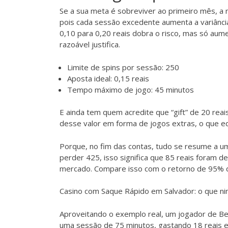
Se a sua meta é sobreviver ao primeiro mês, a
pois cada sessão excedente aumenta a variância
0,10 para 0,20 reais dobra o risco, mas só au
razoável justifica.
Limite de spins por sessão: 250
Aposta ideal: 0,15 reais
Tempo máximo de jogo: 45 minutos
E ainda tem quem acredite que “gift” de 20 rea
desse valor em forma de jogos extras, o que e
Porque, no fim das contas, tudo se resume a u
perder 425, isso significa que 85 reais foram 
mercado. Compare isso com o retorno de 95% de
Casino com Saque Rápido em Salvador: o que ni
Aproveitando o exemplo real, um jogador de Be
uma sessão de 75 minutos, gastando 18 reais em 