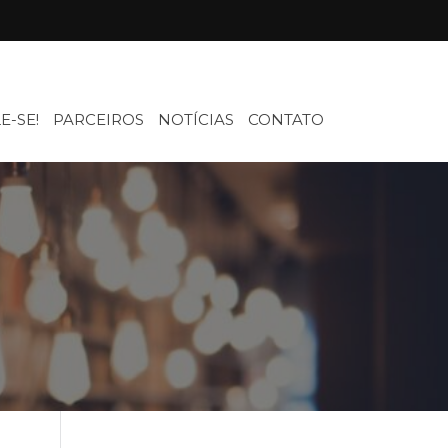
E-SE!
PARCEIROS
NOTÍCIAS
CONTATO