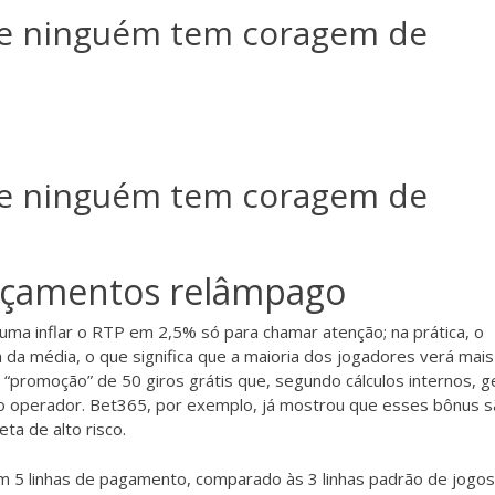
ue ninguém tem coragem de
ue ninguém tem coragem de
ançamentos relâmpago
uma inflar o RTP em 2,5% só para chamar atenção; na prática, o
a da média, o que significa que a maioria dos jogadores verá mais
 “promoção” de 50 giros grátis que, segundo cálculos internos, g
 o operador. Bet365, por exemplo, já mostrou que esses bônus 
ta de alto risco.
om 5 linhas de pagamento, comparado às 3 linhas padrão de jogos