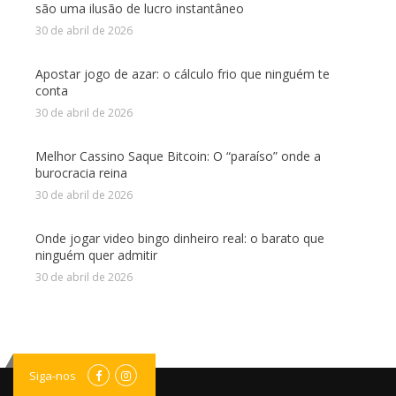
são uma ilusão de lucro instantâneo
30 de abril de 2026
Apostar jogo de azar: o cálculo frio que ninguém te
conta
30 de abril de 2026
Melhor Cassino Saque Bitcoin: O “paraíso” onde a
burocracia reina
30 de abril de 2026
Onde jogar video bingo dinheiro real: o barato que
ninguém quer admitir
30 de abril de 2026
Siga-nos