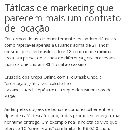
Táticas de marketing que
parecem mais um contrato
de locação
Os termos de uso frequentemente escondem cláusulas
como “aplicável apenas a usuários acima de 21 anos”
mesmo que a lei brasileira fixe 18 como idade mínima.
Essa “surpresa” de 2 anos de diferença gera processos
judiciais que custam R$ 15 mil ao cassino.
Crusade dos Craps Online com Pix Brasil: Onde a
“promoção grátis” vira cálculo frio
Cassino 1 Real Depósito: O Truque dos Milionários de
Papel
Andar pelas opções de bônus é como escolher entre 7
tipos de café descafeinado; todas prometem energia, mas
nenhuma entrega. Um exemplo real: a roleta ao vivo que
oferece 10 “spins grátis” com limite de R$ 0,20 cada,