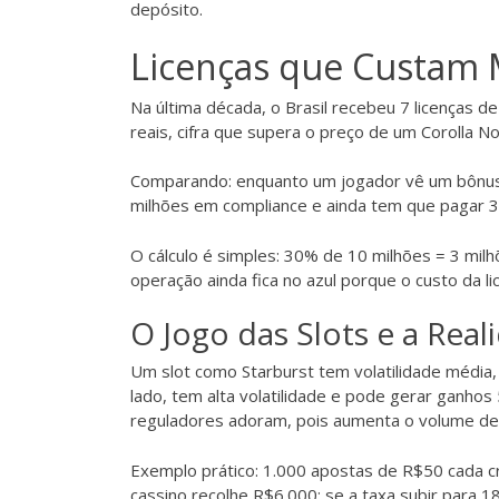
depósito.
Licenças que Custam 
Na última década, o Brasil recebeu 7 licenças d
reais, cifra que supera o preço de um Corolla 
Comparando: enquanto um jogador vê um bônus d
milhões em compliance e ainda tem que pagar 3
O cálculo é simples: 30% de 10 milhões = 3 milh
operação ainda fica no azul porque o custo da li
O Jogo das Slots e a Rea
Um slot como Starburst tem volatilidade média
lado, tem alta volatilidade e pode gerar ganho
reguladores adoram, pois aumenta o volume de
Exemplo prático: 1.000 apostas de R$50 cada c
cassino recolhe R$6.000; se a taxa subir para 1