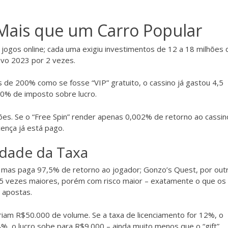
Mais que um Carro Popular
e jogos online; cada uma exigiu investimentos de 12 a 18 milhões 
Novo 2023 por 2 vezes.
e 200% como se fosse “VIP” gratuito, o cassino já gastou 4,5
0% de imposto sobre lucro.
ões. Se o “Free Spin” render apenas 0,002% de retorno ao cassin
cença já está pago.
lidade da Taxa
, mas paga 97,5% de retorno ao jogador; Gonzo’s Quest, por out
s 5 vezes maiores, porém com risco maior – exatamente o que os
 apostas.
riam R$50.000 de volume. Se a taxa de licenciamento for 12%, o
8%, o lucro sobe para R$9.000 – ainda muito menos que o “gift”