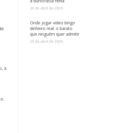
a burocracia reina
30 de abril de 2026
Onde jogar video bingo
dinheiro real: o barato
de
que ninguém quer admitir
30 de abril de 2026
o, a
ro