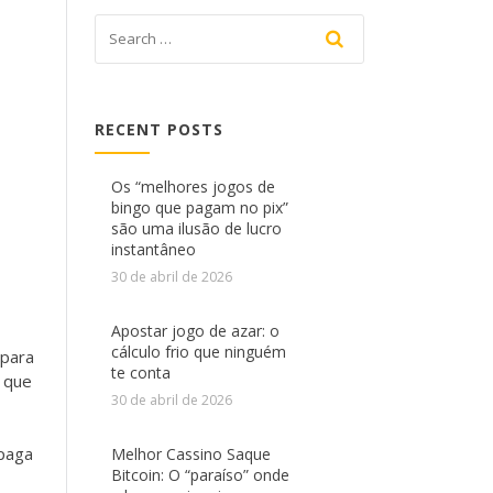
RECENT POSTS
Os “melhores jogos de
bingo que pagam no pix”
são uma ilusão de lucro
instantâneo
30 de abril de 2026
Apostar jogo de azar: o
cálculo frio que ninguém
 para
te conta
 que
30 de abril de 2026
 paga
Melhor Cassino Saque
Bitcoin: O “paraíso” onde