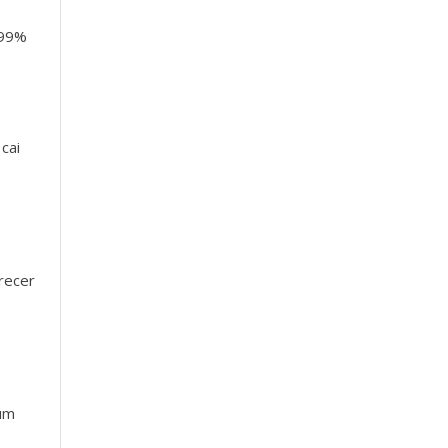
999%
cai
recer
 um