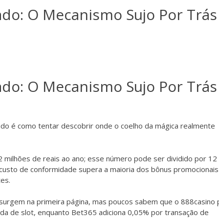
zado: O Mecanismo Sujo Por Trás
zado: O Mecanismo Sujo Por Trás
izado é como tentar descobrir onde o coelho da mágica realmente
2 milhões de reais ao ano; esse número pode ser dividido por 12
custo de conformidade supera a maioria dos bônus promocionais
tes.
 surgem na primeira página, mas poucos sabem que o 888casino
da de slot, enquanto Bet365 adiciona 0,05% por transação de