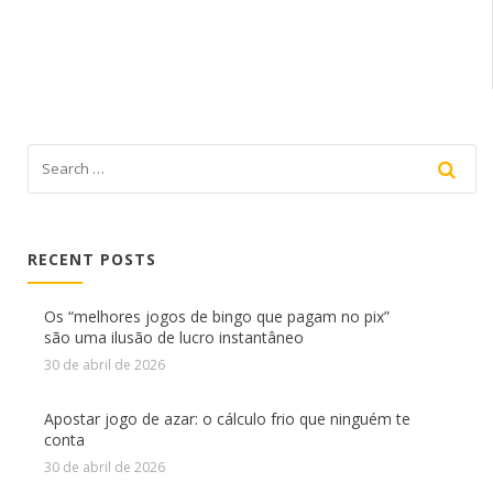
RECENT POSTS
Os “melhores jogos de bingo que pagam no pix”
são uma ilusão de lucro instantâneo
30 de abril de 2026
Apostar jogo de azar: o cálculo frio que ninguém te
conta
30 de abril de 2026