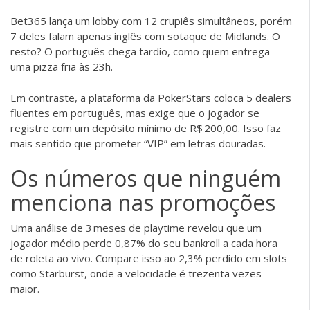
Bet365 lança um lobby com 12 crupiês simultâneos, porém
7 deles falam apenas inglês com sotaque de Midlands. O
resto? O português chega tardio, como quem entrega
uma pizza fria às 23h.
Em contraste, a plataforma da PokerStars coloca 5 dealers
fluentes em português, mas exige que o jogador se
registre com um depósito mínimo de R$ 200,00. Isso faz
mais sentido que prometer “VIP” em letras douradas.
Os números que ninguém
menciona nas promoções
Uma análise de 3 meses de playtime revelou que um
jogador médio perde 0,87% do seu bankroll a cada hora
de roleta ao vivo. Compare isso ao 2,3% perdido em slots
como Starburst, onde a velocidade é trezenta vezes
maior.