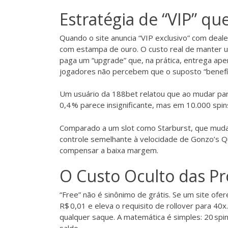
Estratégia de “VIP” q
Quando o site anuncia “VIP exclusivo” com deale
com estampa de ouro. O custo real de manter u
paga um “upgrade” que, na prática, entrega ape
jogadores não percebem que o suposto “benefíc
Um usuário da 188bet relatou que ao mudar para
0,4 % parece insignificante, mas em 10.000 spins
Comparado a um slot como Starburst, que muda 
controle semelhante à velocidade de Gonzo’s Q
compensar a baixa margem.
O Custo Oculto das Pr
“Free” não é sinônimo de grátis. Se um site ofe
R$ 0,01 e eleva o requisito de rollover para 40x
qualquer saque. A matemática é simples: 20 spin