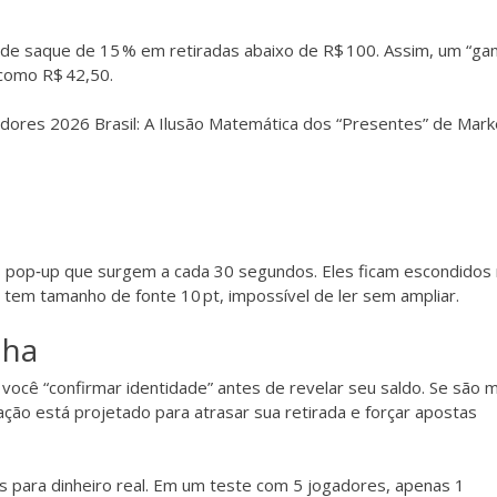
 de saque de 15 % em retiradas abaixo de R$ 100. Assim, um “ga
 como R$ 42,50.
dores 2026 Brasil: A Ilusão Matemática dos “Presentes” de Mark
 pop‑up que surgem a cada 30 segundos. Eles ficam escondidos
tem tamanho de fonte 10 pt, impossível de ler sem ampliar.
lha
você “confirmar identidade” antes de revelar seu saldo. Se são m
cação está projetado para atrasar sua retirada e forçar apostas
 para dinheiro real. Em um teste com 5 jogadores, apenas 1