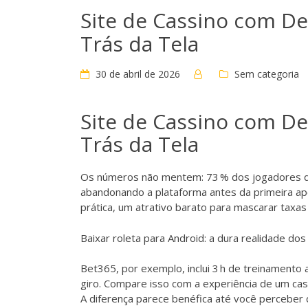
Site de Cassino com Dea
Trás da Tela
30 de abril de 2026
Sem categoria
Site de Cassino com Dea
Trás da Tela
Os números não mentem: 73 % dos jogadores qu
abandonando a plataforma antes da primeira apo
prática, um atrativo barato para mascarar taxa
Baixar roleta para Android: a dura realidade dos
Bet365, por exemplo, inclui 3 h de treinamento
giro. Compare isso com a experiência de um cass
A diferença parece benéfica até você perceber