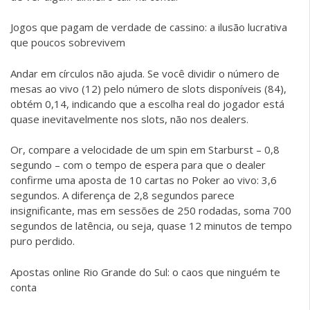
Jogos que pagam de verdade de cassino: a ilusão lucrativa
que poucos sobrevivem
Andar em círculos não ajuda. Se você dividir o número de
mesas ao vivo (12) pelo número de slots disponíveis (84),
obtém 0,14, indicando que a escolha real do jogador está
quase inevitavelmente nos slots, não nos dealers.
Or, compare a velocidade de um spin em Starburst – 0,8
segundo – com o tempo de espera para que o dealer
confirme uma aposta de 10 cartas no Poker ao vivo: 3,6
segundos. A diferença de 2,8 segundos parece
insignificante, mas em sessões de 250 rodadas, soma 700
segundos de latência, ou seja, quase 12 minutos de tempo
puro perdido.
Apostas online Rio Grande do Sul: o caos que ninguém te
conta