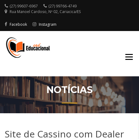
Skip
(27) 99607-6967
(27) 99766-4749
to
Rua Manoel Cardoso, Nº 02, Cariacica/ES
content
Facebook
Instagram
EDUCAÇÃO A
DISTÂNCIA – EAD
EDUCACIONAL
NOTÍCIAS
Site de Cassino com Dealer