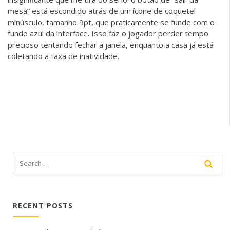
mesa” está escondido atrás de um ícone de coquetel
minúsculo, tamanho 9pt, que praticamente se funde com o
fundo azul da interface. Isso faz o jogador perder tempo
precioso tentando fechar a janela, enquanto a casa já está
coletando a taxa de inatividade.
RECENT POSTS