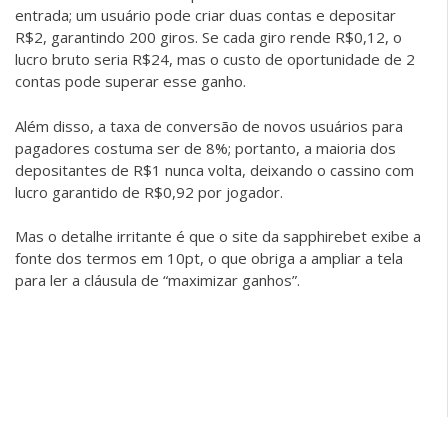
entrada; um usuário pode criar duas contas e depositar
R$2, garantindo 200 giros. Se cada giro rende R$0,12, o
lucro bruto seria R$24, mas o custo de oportunidade de 2
contas pode superar esse ganho.
Além disso, a taxa de conversão de novos usuários para
pagadores costuma ser de 8%; portanto, a maioria dos
depositantes de R$1 nunca volta, deixando o cassino com
lucro garantido de R$0,92 por jogador.
Mas o detalhe irritante é que o site da sapphirebet exibe a
fonte dos termos em 10pt, o que obriga a ampliar a tela
para ler a cláusula de “maximizar ganhos”.