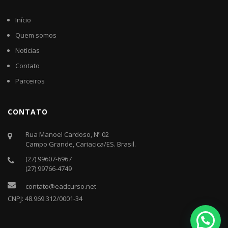
Início
Quem somos
Notícias
Contato
Parceiros
CONTATO
Rua Manoel Cardoso, Nº 02
Campo Grande, Cariacica/ES. Brasil.
(27) 99607-6967
(27) 99766-4749
contato@eadcurso.net
CNPJ: 48.969.312/0001-34