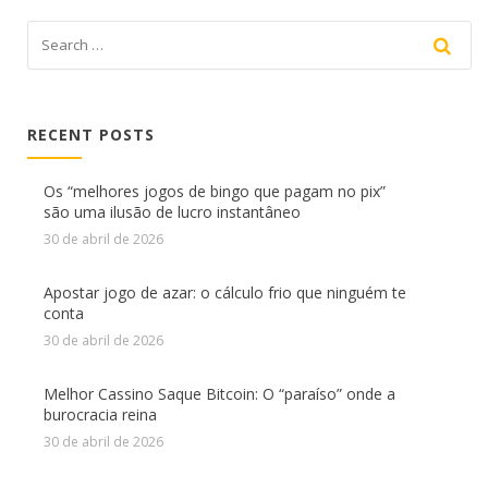
RECENT POSTS
Os “melhores jogos de bingo que pagam no pix”
são uma ilusão de lucro instantâneo
30 de abril de 2026
Apostar jogo de azar: o cálculo frio que ninguém te
conta
30 de abril de 2026
Melhor Cassino Saque Bitcoin: O “paraíso” onde a
burocracia reina
30 de abril de 2026