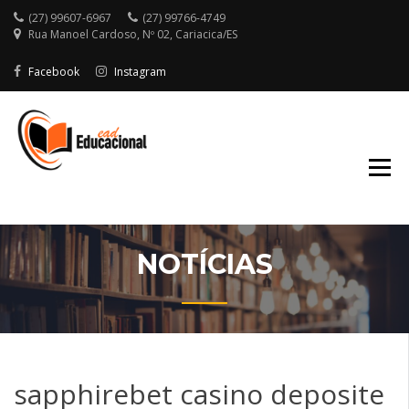
Skip
(27) 99607-6967
(27) 99766-4749
to
Rua Manoel Cardoso, Nº 02, Cariacica/ES
content
Facebook
Instagram
EDUCAÇÃO A
DISTÂNCIA – EAD
EDUCACIONAL
NOTÍCIAS
sapphirebet casino deposite