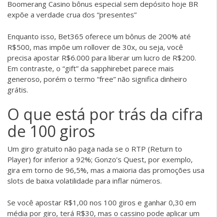
Boomerang Casino bônus especial sem depósito hoje BR
expõe a verdade crua dos “presentes”
Enquanto isso, Bet365 oferece um bônus de 200% até
R$500, mas impõe um rollover de 30x, ou seja, você
precisa apostar R$6.000 para liberar um lucro de R$200.
Em contraste, o “gift” da sapphirebet parece mais
generoso, porém o termo “free” não significa dinheiro
grátis.
O que está por trás da cifra
de 100 giros
Um giro gratuito não paga nada se o RTP (Return to
Player) for inferior a 92%; Gonzo’s Quest, por exemplo,
gira em torno de 96,5%, mas a maioria das promoções usa
slots de baixa volatilidade para inflar números.
Se você apostar R$1,00 nos 100 giros e ganhar 0,30 em
média por giro, terá R$30, mas o cassino pode aplicar um