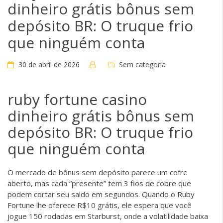
dinheiro grátis bônus sem
depósito BR: O truque frio
que ninguém conta
30 de abril de 2026
Sem categoria
ruby fortune casino
dinheiro grátis bônus sem
depósito BR: O truque frio
que ninguém conta
O mercado de bônus sem depósito parece um cofre
aberto, mas cada “presente” tem 3 fios de cobre que
podem cortar seu saldo em segundos. Quando o Ruby
Fortune lhe oferece R$10 grátis, ele espera que você
jogue 150 rodadas em Starburst, onde a volatilidade baixa