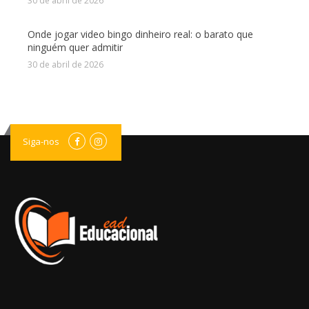
30 de abril de 2026
Onde jogar video bingo dinheiro real: o barato que
ninguém quer admitir
30 de abril de 2026
Siga-nos