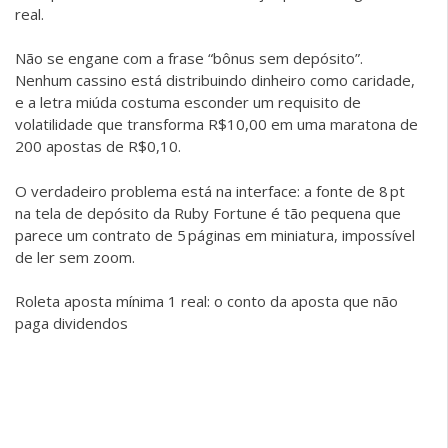
real.
Não se engane com a frase “bônus sem depósito”.
Nenhum cassino está distribuindo dinheiro como caridade,
e a letra miúda costuma esconder um requisito de
volatilidade que transforma R$10,00 em uma maratona de
200 apostas de R$0,10.
O verdadeiro problema está na interface: a fonte de 8 pt
na tela de depósito da Ruby Fortune é tão pequena que
parece um contrato de 5 páginas em miniatura, impossível
de ler sem zoom.
Roleta aposta mínima 1 real: o conto da aposta que não
paga dividendos