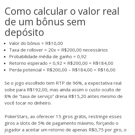
Como calcular o valor real
de um bônus sem
depósito
Valor do bônus = R$10,00
Taxa de rollover = 20x = R$200,00 necessários
Probabilidade média de ganho = 0,92
Retorno esperado = 0,92 × R$200,00 = R$184,00
Perda potencial = R$200,00 – R$184,00 = R$16,00
Se o jogo escolhido tem RTP de 96%, a expectativa real
sobe para R$192,00, mas ainda assim o custo oculto de
8% de “taxa de serviço” drena R$15,20 antes mesmo de
você tocar no dinheiro.
PokerStars, ao oferecer 15 giros grátis, restringe esses
giros a slots de 5% de pagamento máximo, forçando o
jogador a aceitar um retorno de apenas R$0,75 por giro, o