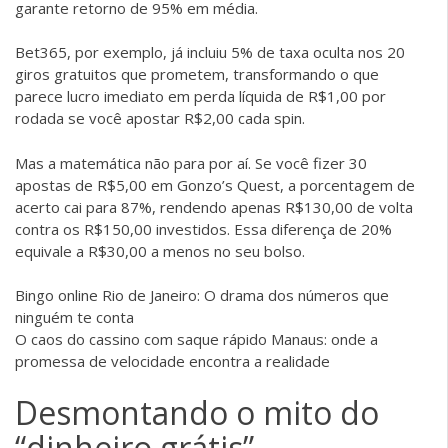
garante retorno de 95% em média.
Bet365, por exemplo, já incluiu 5% de taxa oculta nos 20
giros gratuitos que prometem, transformando o que
parece lucro imediato em perda líquida de R$1,00 por
rodada se você apostar R$2,00 cada spin.
Mas a matemática não para por aí. Se você fizer 30
apostas de R$5,00 em Gonzo’s Quest, a porcentagem de
acerto cai para 87%, rendendo apenas R$130,00 de volta
contra os R$150,00 investidos. Essa diferença de 20%
equivale a R$30,00 a menos no seu bolso.
Bingo online Rio de Janeiro: O drama dos números que
ninguém te conta
O caos do cassino com saque rápido Manaus: onde a
promessa de velocidade encontra a realidade
Desmontando o mito do
“dinheiro grátis”