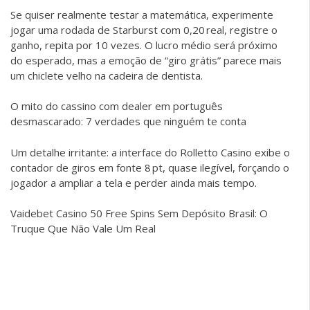
Se quiser realmente testar a matemática, experimente
jogar uma rodada de Starburst com 0,20 real, registre o
ganho, repita por 10 vezes. O lucro médio será próximo
do esperado, mas a emoção de “giro grátis” parece mais
um chiclete velho na cadeira de dentista.
O mito do cassino com dealer em português
desmascarado: 7 verdades que ninguém te conta
Um detalhe irritante: a interface do Rolletto Casino exibe o
contador de giros em fonte 8 pt, quase ilegível, forçando o
jogador a ampliar a tela e perder ainda mais tempo.
Vaidebet Casino 50 Free Spins Sem Depósito Brasil: O
Truque Que Não Vale Um Real