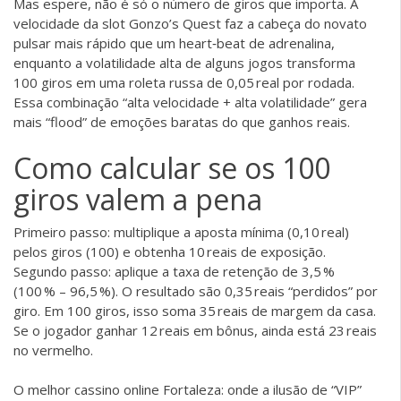
Mas espere, não é só o número de giros que importa. A
velocidade da slot Gonzo’s Quest faz a cabeça do novato
pulsar mais rápido que um heart‑beat de adrenalina,
enquanto a volatilidade alta de alguns jogos transforma
100 giros em uma roleta russa de 0,05 real por rodada.
Essa combinação “alta velocidade + alta volatilidade” gera
mais “flood” de emoções baratas do que ganhos reais.
Como calcular se os 100
giros valem a pena
Primeiro passo: multiplique a aposta mínima (0,10 real)
pelos giros (100) e obtenha 10 reais de exposição.
Segundo passo: aplique a taxa de retenção de 3,5 %
(100 % – 96,5 %). O resultado são 0,35 reais “perdidos” por
giro. Em 100 giros, isso soma 35 reais de margem da casa.
Se o jogador ganhar 12 reais em bônus, ainda está 23 reais
no vermelho.
O melhor cassino online Fortaleza: onde a ilusão de “VIP”