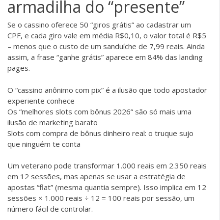
armadilha do “presente”
Se o cassino oferece 50 “giros grátis” ao cadastrar um
CPF, e cada giro vale em média R$0,10, o valor total é R$5
– menos que o custo de um sanduíche de 7,99 reais. Ainda
assim, a frase “ganhe grátis” aparece em 84% das landing
pages.
O “cassino anônimo com pix” é a ilusão que todo apostador
experiente conhece
Os “melhores slots com bônus 2026” são só mais uma
ilusão de marketing barato
Slots com compra de bônus dinheiro real: o truque sujo
que ninguém te conta
Um veterano pode transformar 1.000 reais em 2.350 reais
em 12 sessões, mas apenas se usar a estratégia de
apostas “flat” (mesma quantia sempre). Isso implica em 12
sessões × 1.000 reais ÷ 12 = 100 reais por sessão, um
número fácil de controlar.