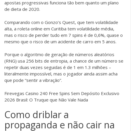
apostas progressivas funciona tão bem quanto um plano
de dieta de 2020.
Comparando com o Gonzo’s Quest, que tem volatilidade
alta, a roleta online em Curitiba tem volatilidade média,
mas o risco de perder tudo em 7 spins é de 0,6%, quase o
mesmo que o risco de um acidente de carro em 5 anos.
Porque o algoritmo de geração de números aleatórios
(RNG) usa 256 bits de entropia, a chance de um número se
repetir duas vezes seguidas é de 1 em 1.3 milhões –
literalmente impossível, mas o jogador ainda assim acha
que pode “sentir a vibração”.
Firevegas Casino 240 Free Spins Sem Depósito Exclusivo
2026 Brasil: O Truque que Não Vale Nada
Como driblar a
propaganda e não cair na