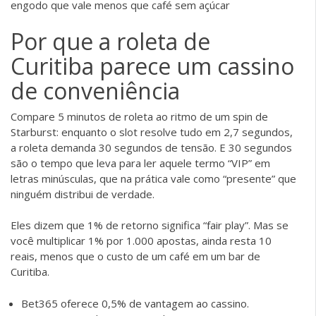
engodo que vale menos que café sem açúcar
Por que a roleta de
Curitiba parece um cassino
de conveniência
Compare 5 minutos de roleta ao ritmo de um spin de
Starburst: enquanto o slot resolve tudo em 2,7 segundos,
a roleta demanda 30 segundos de tensão. E 30 segundos
são o tempo que leva para ler aquele termo “VIP” em
letras minúsculas, que na prática vale como “presente” que
ninguém distribui de verdade.
Eles dizem que 1% de retorno significa “fair play”. Mas se
você multiplicar 1% por 1.000 apostas, ainda resta 10
reais, menos que o custo de um café em um bar de
Curitiba.
Bet365 oferece 0,5% de vantagem ao cassino.