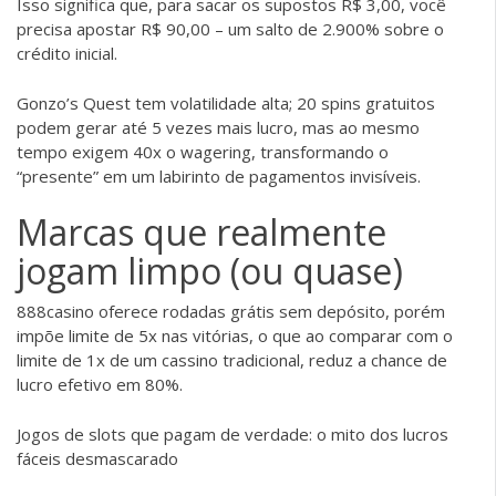
Isso significa que, para sacar os supostos R$ 3,00, você
precisa apostar R$ 90,00 – um salto de 2.900% sobre o
crédito inicial.
Gonzo’s Quest tem volatilidade alta; 20 spins gratuitos
podem gerar até 5 vezes mais lucro, mas ao mesmo
tempo exigem 40x o wagering, transformando o
“presente” em um labirinto de pagamentos invisíveis.
Marcas que realmente
jogam limpo (ou quase)
888casino oferece rodadas grátis sem depósito, porém
impõe limite de 5x nas vitórias, o que ao comparar com o
limite de 1x de um cassino tradicional, reduz a chance de
lucro efetivo em 80%.
Jogos de slots que pagam de verdade: o mito dos lucros
fáceis desmascarado