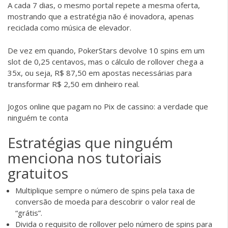
A cada 7 dias, o mesmo portal repete a mesma oferta,
mostrando que a estratégia não é inovadora, apenas
reciclada como música de elevador.
De vez em quando, PokerStars devolve 10 spins em um
slot de 0,25 centavos, mas o cálculo de rollover chega a
35x, ou seja, R$ 87,50 em apostas necessárias para
transformar R$ 2,50 em dinheiro real.
Jogos online que pagam no Pix de cassino: a verdade que
ninguém te conta
Estratégias que ninguém
menciona nos tutoriais
gratuitos
Multiplique sempre o número de spins pela taxa de
conversão de moeda para descobrir o valor real de
“grátis”.
Divida o requisito de rollover pelo número de spins para