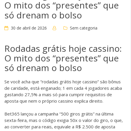
O mito dos “presentes” que
só drenam o bolso
30 de abril de 2026
Sem categoria
Rodadas grátis hoje cassino:
O mito dos “presentes” que
só drenam o bolso
Se você acha que “rodadas grátis hoje cassino” são bônus
de caridade, está enganado; 1 em cada 4 jogadores acaba
gastando 27,5% a mais só para cumprir requisitos de
aposta que nem o próprio cassino explica direito.
Bet365 lançou a campanha “500 giros grátis” na última
sexta-feira, mas o código exigia 50x o valor do giro, o que,
ao converter para reais, equivale a R$ 2.500 de aposta