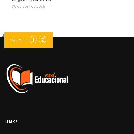
30 de abril de 2026
Siga-nos
LINKS