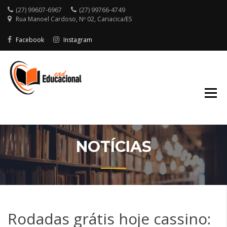
Skip
(27) 99607-6967
(27) 99766-4749
to
Rua Manoel Cardoso, Nº 02, Cariacica/ES
content
Facebook
Instagram
EDUCAÇÃO A
DISTÂNCIA – EAD
EDUCACIONAL
NOTÍCIAS
Rodadas grátis hoje cassino: