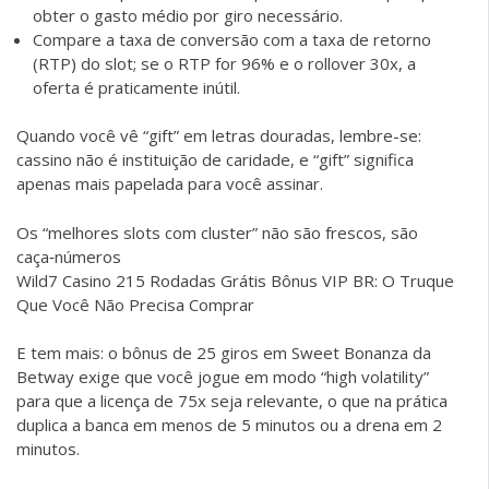
obter o gasto médio por giro necessário.
Compare a taxa de conversão com a taxa de retorno
(RTP) do slot; se o RTP for 96% e o rollover 30x, a
oferta é praticamente inútil.
Quando você vê “gift” em letras douradas, lembre-se:
cassino não é instituição de caridade, e “gift” significa
apenas mais papelada para você assinar.
Os “melhores slots com cluster” não são frescos, são
caça‑números
Wild7 Casino 215 Rodadas Grátis Bônus VIP BR: O Truque
Que Você Não Precisa Comprar
E tem mais: o bônus de 25 giros em Sweet Bonanza da
Betway exige que você jogue em modo “high volatility”
para que a licença de 75x seja relevante, o que na prática
duplica a banca em menos de 5 minutos ou a drena em 2
minutos.