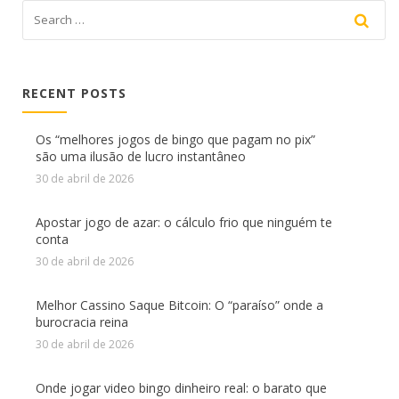
RECENT POSTS
Os “melhores jogos de bingo que pagam no pix”
são uma ilusão de lucro instantâneo
30 de abril de 2026
Apostar jogo de azar: o cálculo frio que ninguém te
conta
30 de abril de 2026
Melhor Cassino Saque Bitcoin: O “paraíso” onde a
burocracia reina
30 de abril de 2026
Onde jogar video bingo dinheiro real: o barato que