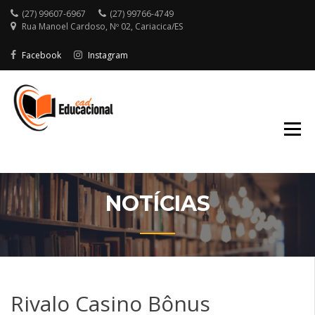
Skip
(27) 99607-6967
(27) 99766-4749
to
Rua Manoel Cardoso, Nº 02, Cariacica/ES
content
Facebook
Instagram
EDUCAÇÃO A
DISTÂNCIA – EAD
EDUCACIONAL
NOTÍCIAS
Rivalo Casino Bônus