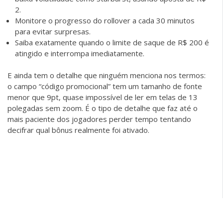
2.
Monitore o progresso do rollover a cada 30 minutos
para evitar surpresas.
Saiba exatamente quando o limite de saque de R$ 200 é
atingido e interrompa imediatamente.
E ainda tem o detalhe que ninguém menciona nos termos:
o campo “código promocional” tem um tamanho de fonte
menor que 9pt, quase impossível de ler em telas de 13
polegadas sem zoom. É o tipo de detalhe que faz até o
mais paciente dos jogadores perder tempo tentando
decifrar qual bônus realmente foi ativado.