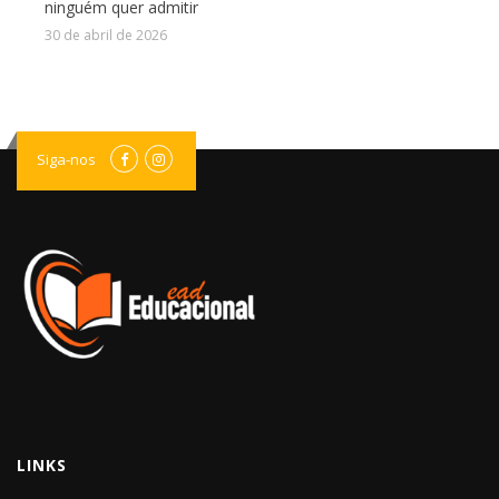
ninguém quer admitir
30 de abril de 2026
Siga-nos
LINKS