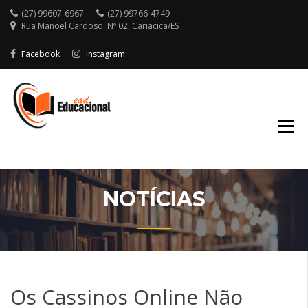
Skip
(27) 99607-6967
(27) 99766-4749
to
Rua Manoel Cardoso, Nº 02, Cariacica/ES
content
Facebook
Instagram
EDUCAÇÃO A
DISTÂNCIA – EAD
EDUCACIONAL
NOTÍCIAS
Os Cassinos Online Não