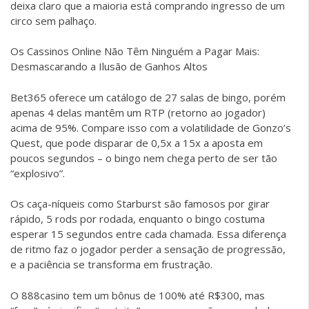
deixa claro que a maioria está comprando ingresso de um
circo sem palhaço.
Os Cassinos Online Não Têm Ninguém a Pagar Mais:
Desmascarando a Ilusão de Ganhos Altos
Bet365 oferece um catálogo de 27 salas de bingo, porém
apenas 4 delas mantêm um RTP (retorno ao jogador)
acima de 95%. Compare isso com a volatilidade de Gonzo’s
Quest, que pode disparar de 0,5x a 15x a aposta em
poucos segundos – o bingo nem chega perto de ser tão
“explosivo”.
Os caça-níqueis como Starburst são famosos por girar
rápido, 5 rods por rodada, enquanto o bingo costuma
esperar 15 segundos entre cada chamada. Essa diferença
de ritmo faz o jogador perder a sensação de progressão,
e a paciência se transforma em frustração.
O 888casino tem um bônus de 100% até R$300, mas