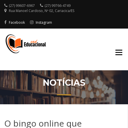
Skip
(27) 99607-6967
(27) 99766-4749
to
Rua Manoel Cardoso, Nº 02, Cariacica/ES
content
Facebook
Instagram
EDUCAÇÃO A
DISTÂNCIA – EAD
EDUCACIONAL
NOTÍCIAS
O bingo online que