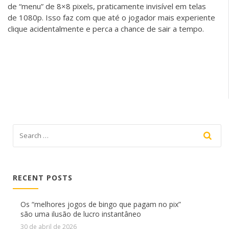
de “menu” de 8×8 pixels, praticamente invisível em telas
de 1080p. Isso faz com que até o jogador mais experiente
clique acidentalmente e perca a chance de sair a tempo.
RECENT POSTS
Os “melhores jogos de bingo que pagam no pix”
são uma ilusão de lucro instantâneo
30 de abril de 2026