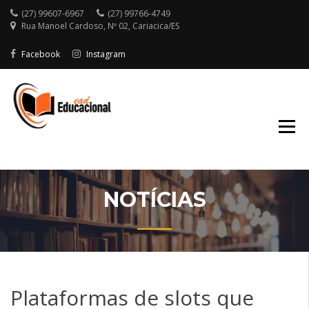
Skip
(27) 99607-6967
(27) 99766-4749
to
Rua Manoel Cardoso, Nº 02, Cariacica/ES
content
Facebook
Instagram
EDUCAÇÃO A
DISTÂNCIA – EAD
EDUCACIONAL
NOTÍCIAS
Plataformas de slots que