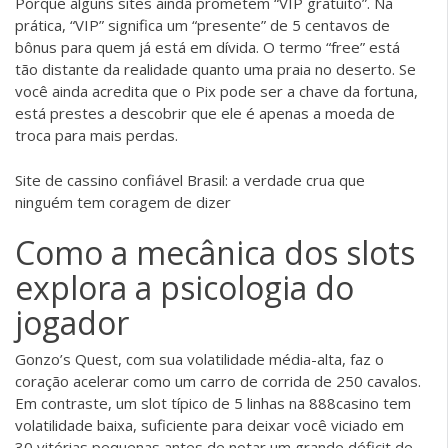
Porque alguns sites ainda prometem “VIP gratuito”. Na
prática, “VIP” significa um “presente” de 5 centavos de
bônus para quem já está em dívida. O termo “free” está
tão distante da realidade quanto uma praia no deserto. Se
você ainda acredita que o Pix pode ser a chave da fortuna,
está prestes a descobrir que ele é apenas a moeda de
troca para mais perdas.
Site de cassino confiável Brasil: a verdade crua que
ninguém tem coragem de dizer
Como a mecânica dos slots
explora a psicologia do
jogador
Gonzo’s Quest, com sua volatilidade média-alta, faz o
coração acelerar como um carro de corrida de 250 cavalos.
Em contraste, um slot típico de 5 linhas na 888casino tem
volatilidade baixa, suficiente para deixar você viciado em
30 vitórias pequenas antes de notar um grande déficit de