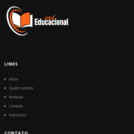
LINKS
Início
Quem somos
Notícias
Contato
Parceiros
CONTATO