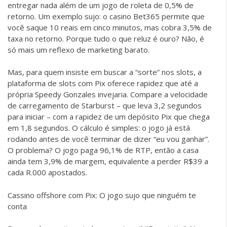
entregar nada além de um jogo de roleta de 0,5% de
retorno. Um exemplo sujo: o casino Bet365 permite que
você saque 10 reais em cinco minutos, mas cobra 3,5% de
taxa no retorno. Porque tudo o que reluz é ouro? Não, é
só mais um reflexo de marketing barato.
Mas, para quem insiste em buscar a “sorte” nos slots, a
plataforma de slots com Pix oferece rapidez que até a
própria Speedy Gonzales invejaria. Compare a velocidade
de carregamento de Starburst – que leva 3,2 segundos
para iniciar – com a rapidez de um depósito Pix que chega
em 1,8 segundos. O cálculo é simples: o jogo já está
rodando antes de você terminar de dizer “eu vou ganhar”.
O problema? O jogo paga 96,1% de RTP, então a casa
ainda tem 3,9% de margem, equivalente a perder R$39 a
cada R.000 apostados.
Cassino offshore com Pix: O jogo sujo que ninguém te
conta