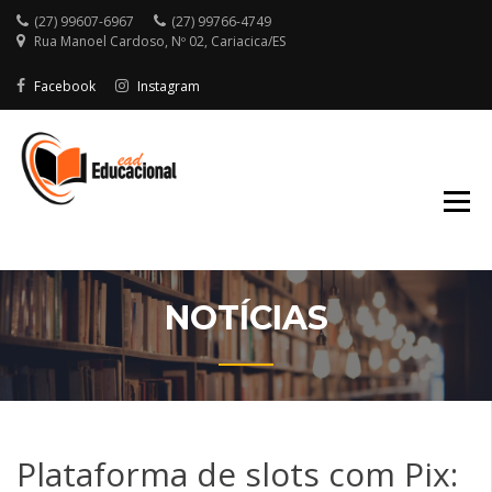
Skip
(27) 99607-6967
(27) 99766-4749
to
Rua Manoel Cardoso, Nº 02, Cariacica/ES
content
Facebook
Instagram
EDUCAÇÃO A
DISTÂNCIA – EAD
EDUCACIONAL
NOTÍCIAS
Plataforma de slots com Pix: