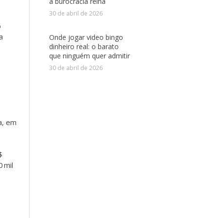
a burocracia reina
30 de abril de 2026
o
a
Onde jogar video bingo
dinheiro real: o barato
que ninguém quer admitir
30 de abril de 2026
a, em
$
 mil