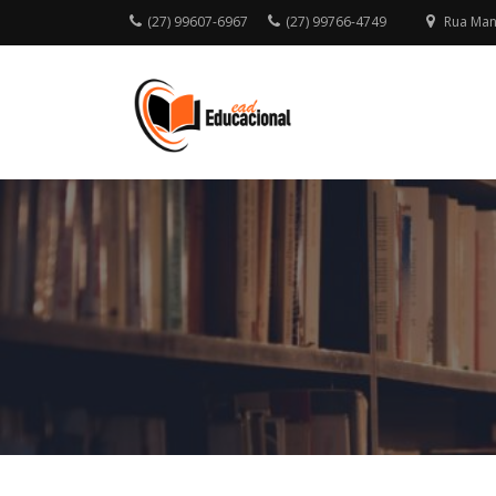
Skip
(27) 99607-6967
(27) 99766-4749
Rua Mano
to
content
EDUCAÇÃO A
DISTÂNCIA –
EAD
EDUCACIONA