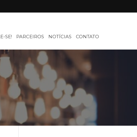
E-SE!
PARCEIROS
NOTÍCIAS
CONTATO