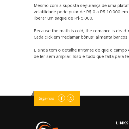
Mesmo com a suposta segurança de uma plataform
volatilidade pode pular de R$ 0 a R$ 10.000 e
liberar um saque de R$ 5.000.
Because the math is cold, the romance is dead
Cada click em “reclamar bônus” alimenta bancos
E ainda tem o detalhe irritante de que o campo
de ler sem ampliar. Isso é tudo que falta para fe
Siga-nos
LINKS