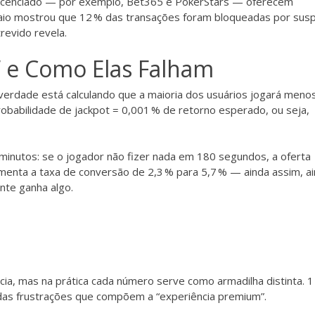
 licenciado — por exemplo, Bet365 e PokerStars — oferecem
 maio mostrou que 12 % das transações foram bloqueadas por susp
evido revela.
” e Como Elas Falham
a verdade está calculando que a maioria dos usuários jogará meno
probabilidade de jackpot = 0,001 % de retorno esperado, ou seja,
minutos: se o jogador não fizer nada em 180 segundos, a oferta
menta a taxa de conversão de 2,3 % para 5,7 % — ainda assim, a
nte ganha algo.
cia, mas na prática cada número serve como armadilha distinta. 1
a das frustrações que compõem a “experiência premium”.