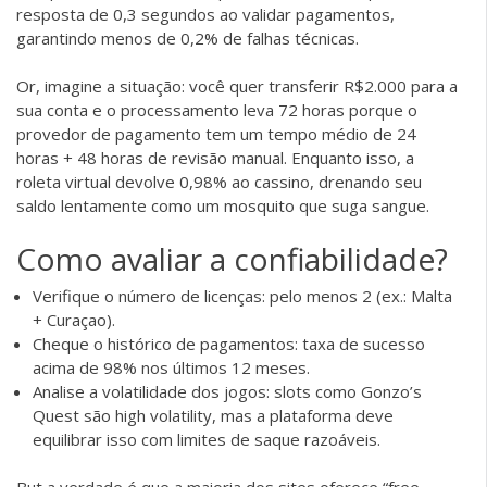
resposta de 0,3 segundos ao validar pagamentos,
garantindo menos de 0,2% de falhas técnicas.
Or, imagine a situação: você quer transferir R$2.000 para a
sua conta e o processamento leva 72 horas porque o
provedor de pagamento tem um tempo médio de 24
horas + 48 horas de revisão manual. Enquanto isso, a
roleta virtual devolve 0,98% ao cassino, drenando seu
saldo lentamente como um mosquito que suga sangue.
Como avaliar a confiabilidade?
Verifique o número de licenças: pelo menos 2 (ex.: Malta
+ Curaçao).
Cheque o histórico de pagamentos: taxa de sucesso
acima de 98% nos últimos 12 meses.
Analise a volatilidade dos jogos: slots como Gonzo’s
Quest são high volatility, mas a plataforma deve
equilibrar isso com limites de saque razoáveis.