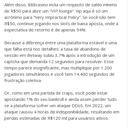
Além disso, 888casino inclui um requisito de saldo mínimo
de R$50 para abrir um “VIP lounge”. Vip aqui é só um
acrônimo para “Very Impractical Policy”. Se você não tem
R$50, continue jogando nos slots de baixa aposta, onde a
expectativa de retorno é de apenas 94%.
Because a diferença entre uma plataforma estável e uma
que falha está nos detalhes: a taxa de abandono de
sessão em Betway subiu 3,7% após a introdução de um
captcha que demanda 12 segundos para resolver. Esse
tempo parece insignificante, mas multiplique por 1.200
jogadores simultâneos e você tem 14.400 segundos de
frustração coletiva.
Or, como em uma partida de craps, você pode estar
apostando 1% do seu bankroll e ainda assim perder tudo
se a plataforma sofrer um ataque DDoS. Em 2022, um
ataque causou 4 horas de indisponibilidade, resultando em
perdas estimadas de R$120 mil para usuários ativos.