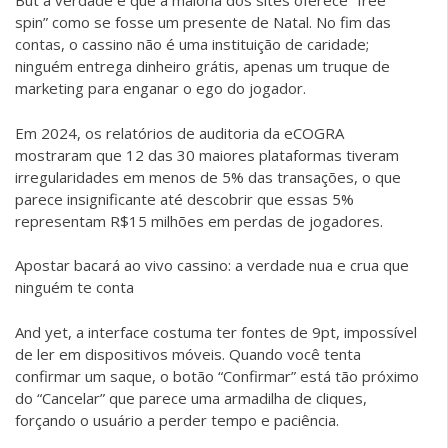
But a verdade é que a maioria dos sites oferece “free
spin” como se fosse um presente de Natal. No fim das
contas, o cassino não é uma instituição de caridade;
ninguém entrega dinheiro grátis, apenas um truque de
marketing para enganar o ego do jogador.
Em 2024, os relatórios de auditoria da eCOGRA
mostraram que 12 das 30 maiores plataformas tiveram
irregularidades em menos de 5% das transações, o que
parece insignificante até descobrir que essas 5%
representam R$15 milhões em perdas de jogadores.
Apostar bacará ao vivo cassino: a verdade nua e crua que
ninguém te conta
And yet, a interface costuma ter fontes de 9pt, impossível
de ler em dispositivos móveis. Quando você tenta
confirmar um saque, o botão “Confirmar” está tão próximo
do “Cancelar” que parece uma armadilha de cliques,
forçando o usuário a perder tempo e paciência.