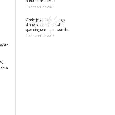
a burocracia reina
30 de abril de 2026
Onde jogar video bingo
dinheiro real: o barato
que ninguém quer admitir
30 de abril de 2026
hante
1%)
 de a