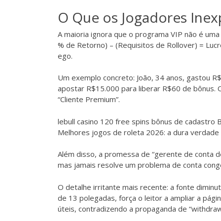
O Que os Jogadores Ine
A maioria ignora que o programa VIP não é uma 
% de Retorno) – (Requisitos de Rollover) = Lucro
ego.
Um exemplo concreto: João, 34 anos, gastou R
apostar R$15.000 para liberar R$60 de bônus. O 
“Cliente Premium”.
lebull casino 120 free spins bônus de cadastro 
Melhores jogos de roleta 2026: a dura verdade
Além disso, a promessa de “gerente de conta 
mas jamais resolve um problema de conta cong
O detalhe irritante mais recente: a fonte dimin
de 13 polegadas, força o leitor a ampliar a pág
úteis, contradizendo a propaganda de “withdraw