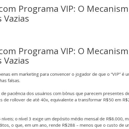
 com Programa VIP: O Mecanis
 Vazias
 com Programa VIP: O Mecanis
 Vazias
enas em marketing para convencer o jogador de que o “VIP” é 
has falsas.
e de paciência dos usuários com bônus que parecem presentes d
tos de rollover de até 40x, equivalente a transformar R$50 em R$
 níveis; o nível 3 exige um depósito médio mensal de R$8.000, 
ditos, o que, em um ano, rende R$288 – menos que o custo de 