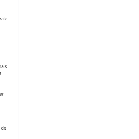
vale
mais
a
ar
 de