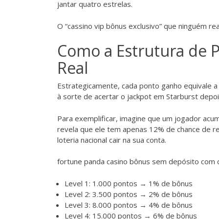
jantar quatro estrelas.
O “cassino vip bônus exclusivo” que ninguém re
Como a Estrutura de 
Real
Estrategicamente, cada ponto ganho equivale a 
à sorte de acertar o jackpot em Starburst depo
Para exemplificar, imagine que um jogador acu
revela que ele tem apenas 12% de chance de r
loteria nacional cair na sua conta.
fortune panda casino bônus sem depósito com di
Level 1: 1.000 pontos → 1% de bônus
Level 2: 3.500 pontos → 2% de bônus
Level 3: 8.000 pontos → 4% de bônus
Level 4: 15.000 pontos → 6% de bônus