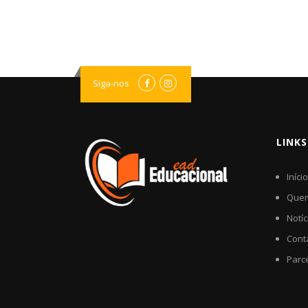
Siga-nos
LINKS
Início
Que
Notíc
Cont
Parc