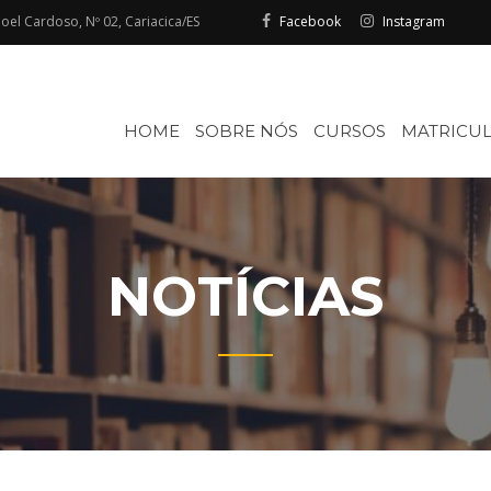
el Cardoso, Nº 02, Cariacica/ES
Facebook
Instagram
HOME
SOBRE NÓS
CURSOS
MATRICUL
L
NOTÍCIAS