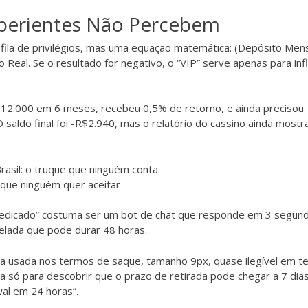
xperientes Não Percebem
fila de privilégios, mas uma equação matemática: (Depósito Mens
 Real. Se o resultado for negativo, o “VIP” serve apenas para infl
$12.000 em 6 meses, recebeu 0,5% de retorno, e ainda precisou
saldo final foi -R$2.940, mas o relatório do cassino ainda mostr
Brasil: o truque que ninguém conta
 que ninguém quer aceitar
dedicado” costuma ser um bot de chat que responde em 3 segun
elada que pode durar 48 horas.
uta usada nos termos de saque, tamanho 9px, quase ilegível em te
ina só para descobrir que o prazo de retirada pode chegar a 7 dia
al em 24 horas”.