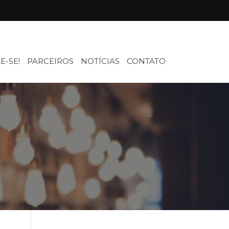
E-SE!
PARCEIROS
NOTÍCIAS
CONTATO