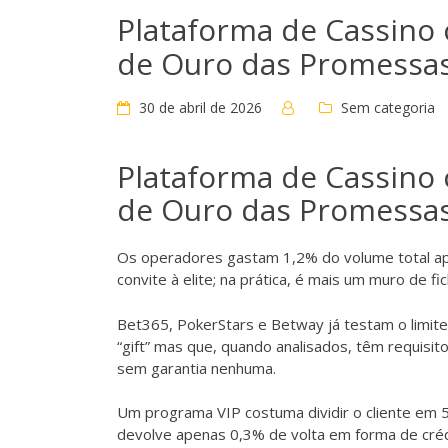
Plataforma de Cassino
de Ouro das Promessas
30 de abril de 2026
Sem categoria
Plataforma de Cassino
de Ouro das Promessas
Os operadores gastam 1,2% do volume total ap
convite à elite; na prática, é mais um muro de fic
Bet365, PokerStars e Betway já testam o limit
“gift” mas que, quando analisados, têm requisi
sem garantia nenhuma.
Um programa VIP costuma dividir o cliente em 5
devolve apenas 0,3% de volta em forma de cré