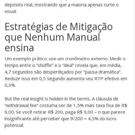
depósito real, mostrando que a maioria apenas curte o
visual.
Estratégias de Mitigação
que Nenhum Manual
ensina
Um exemplo prático: use um cronômetro externo. Medir o
tempo entre o “shuffle” e o “deal” revela que, em média,
4,7 segundos são desperdiçados por “pausa dramática”.
Reduzir isso em 0,5 segundo aumenta seu RTP efetivo em
0,3%.
But the real insight is hidden in the terms. A cláusula de
“withdrawal fee” costuma ser de 1,5% mais taxa fixa de R$
6,00. Se você retirar R$ 200, paga R$ 9,00 – o que parece
insignificante até perceber que 9/200 = 4,5% do lucro
potencial.