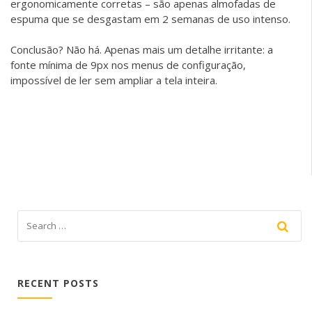
ergonomicamente corretas – são apenas almofadas de
espuma que se desgastam em 2 semanas de uso intenso.
Conclusão? Não há. Apenas mais um detalhe irritante: a
fonte mínima de 9px nos menus de configuração,
impossível de ler sem ampliar a tela inteira.
RECENT POSTS