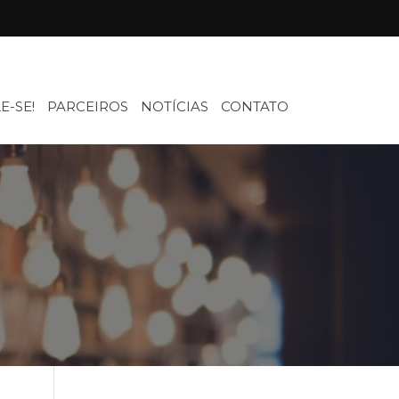
E-SE!
PARCEIROS
NOTÍCIAS
CONTATO