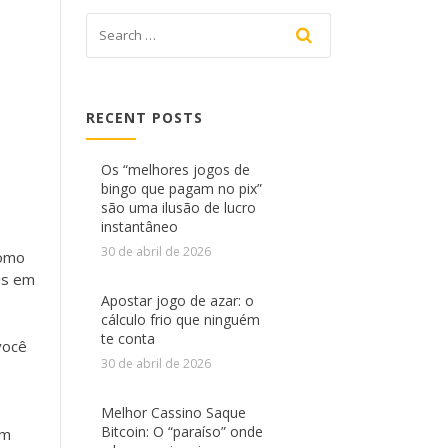
RECENT POSTS
Os “melhores jogos de
bingo que pagam no pix”
são uma ilusão de lucro
instantâneo
30 de abril de 2026
como
is em
Apostar jogo de azar: o
cálculo frio que ninguém
te conta
você
30 de abril de 2026
Melhor Cassino Saque
Bitcoin: O “paraíso” onde
em