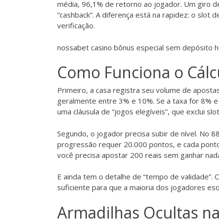
média, 96,1% de retorno ao jogador. Um giro d
“cashback”. A diferença está na rapidez: o slo
verificação.
nossabet casino bônus especial sem depósito h
Como Funciona o Cálc
Primeiro, a casa registra seu volume de apostas
geralmente entre 3% e 10%. Se a taxa for 8% e 
uma cláusula de “jogos elegíveis”, que exclui sl
Segundo, o jogador precisa subir de nível. No 8
progressão requer 20.000 pontos, e cada ponto 
você precisa apostar 200 reais sem ganhar nad
E ainda tem o detalhe de “tempo de validade”. 
suficiente para que a maioria dos jogadores e
Armadilhas Ocultas n