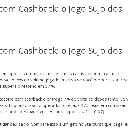
com Cashback: o Jogo Sujo dos
com Cashback: o Jogo Sujo dos
is em apostas online, e ainda assim as casas vendem “cashback” 
 devolve 5% do volume jogado, mas só se você perder 1.200 rea
da supera o retorno em 57%.
 cassino com cashback e entrega 7% de volta ao depositante. Se 
eais. Enquanto isso, o operador arrecada 475 reais em comissão
lar odds desfavoráveis: Valor da aposta × (1 – 0,07).
dar seu saldo. Compare isso a um giro no Starburst que paga, 