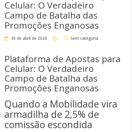
Celular: O Verdadeiro
Campo de Batalha das
Promoções Enganosas
30 de abril de 2026
Sem categoria
Plataforma de Apostas para
Celular: O Verdadeiro
Campo de Batalha das
Promoções Enganosas
Quando a Mobilidade vira
armadilha de 2,5% de
comissão escondida