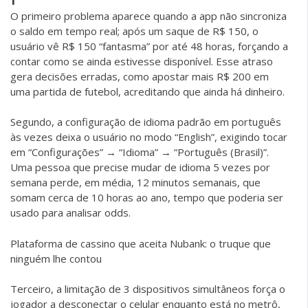
O primeiro problema aparece quando a app não sincroniza
o saldo em tempo real; após um saque de R$ 150, o
usuário vê R$ 150 “fantasma” por até 48 horas, forçando a
contar como se ainda estivesse disponível. Esse atraso
gera decisões erradas, como apostar mais R$ 200 em
uma partida de futebol, acreditando que ainda há dinheiro.
Segundo, a configuração de idioma padrão em português
às vezes deixa o usuário no modo “English”, exigindo tocar
em “Configurações” → “Idioma” → “Português (Brasil)”.
Uma pessoa que precise mudar de idioma 5 vezes por
semana perde, em média, 12 minutos semanais, que
somam cerca de 10 horas ao ano, tempo que poderia ser
usado para analisar odds.
Plataforma de cassino que aceita Nubank: o truque que
ninguém lhe contou
Terceiro, a limitação de 3 dispositivos simultâneos força o
jogador a desconectar o celular enquanto está no metrô,