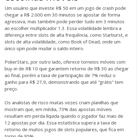
Um usuário que investe R$ 50 em um jogo de crash pode
chegar a R$ 2.000 em 30 minutos se apostar de forma
agressiva, mas também pode perder tudo em 3 minutos
ao escolher multiplicador 1.3. Essa volatilidade lembra a
diferença entre slots de alta frequência, como Starburst, e
slots de alta volatilidade, como Book of Dead, onde um
único spin pode mudar o saldo inteiro.
PokerStars, por outro lado, oferece torneios móveis com
buy-in de R$ 10 que garantem retorno de R$ 30 ao chegar
ao final, porém a taxa de participação de 7% reduz o
ganho para R$ 27,9, demonstrando que até “grátis” tem
preço.
Os analistas de risco muitas vezes criam planilhas que
mostram que, em média, 73% das apostas móveis
resultam em perda líquida quando o jogador faz mais de
12 apostas por dia. Essa estatística supera a taxa de
retorno de muitos jogos de slots populares, que fica em
torno de 95%.