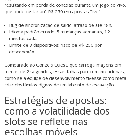
resultando em perda de conexão durante um jogo ao vivo,
que pode custar até R$ 250 em apostas “live”.
Bug de sincronização de saldo: atraso de até 48h.
Idioma padrão errado: 5 mudanças semanais, 12
minutos cada.
Limite de 3 dispositivos: risco de R$ 250 por
desconexão.
Comparado ao Gonzo’s Quest, que carrega imagens em
menos de 2 segundos, essas falhas parecem intencionais,
como se a equipe de desenvolvimento tivesse como meta
criar obstáculos dignos de um labirinto de escavação.
Estratégias de apostas:
como a volatilidade dos
slots se reflete nas
escolhas móveis