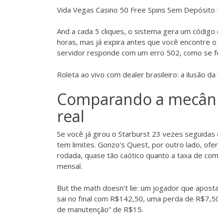
Vida Vegas Casino 50 Free Spins Sem Depósito B
And a cada 5 cliques, o sistema gera um código
horas, mas já expira antes que você encontre o
servidor responde com um erro 502, como se fo
Roleta ao vivo com dealer brasileiro: a ilusão d
Comparando a mecânica
real
Se você já girou o Starburst 23 vezes seguidas
tem limites. Gonzo’s Quest, por outro lado, of
rodada, quase tão caótico quanto a taxa de c
mensal.
But the math doesn’t lie: um jogador que apo
sai no final com R$142,50, uma perda de R$7,50
de manutenção” de R$15.