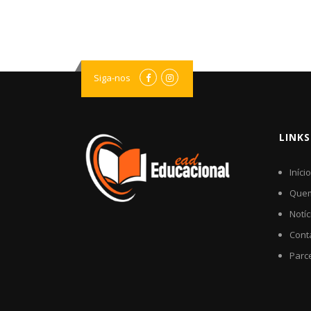
Siga-nos
LINKS
Início
Que
Notíc
Cont
Parc