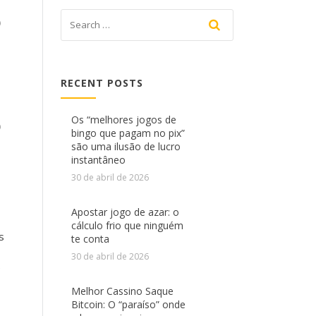
o
RECENT POSTS
o
Os “melhores jogos de
bingo que pagam no pix”
são uma ilusão de lucro
instantâneo
30 de abril de 2026
Apostar jogo de azar: o
cálculo frio que ninguém
s
te conta
30 de abril de 2026
e
Melhor Cassino Saque
Bitcoin: O “paraíso” onde