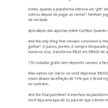
Então, quando a plataforma oferece um “gift” 
sobrou depois de pagar as contas”. Nenhum jogo 
de verdade.
Apocalipse das apostas online Curitiba: Quando
And the only thing that remains consistent is t
ganhar”. O passo, porém, é sempre bloqueado p
números crus, transforma R$20 em R$600 de ap
150 rodadas grátis sem depósito cassino: a fa
Mas vamos ser claros: se você depositar R$500
muito abaixo da inflação de 13% que o Brasil r
ao contrário.
And the final punchline? A interface da platafo
você faça uma lupa de 3x para ler que o limite