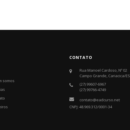
CONTATO
Rua Manoel Cardoso, Nº 02
Campo Grande, Cariacica/ES. 
m somos
(27) 99607-6967
ias
(27) 99766-4749
ato
contato@eadcurso.net
eiros
CNPJ: 48.969.312/0001-34