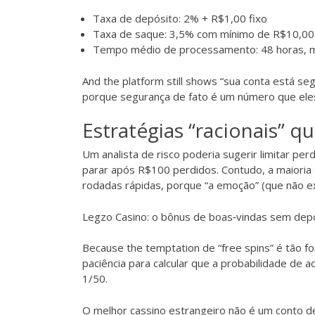
Taxa de depósito: 2% + R$1,00 fixo
Taxa de saque: 3,5% com mínimo de R$10,00
Tempo médio de processamento: 48 horas, m
And the platform still shows “sua conta está s
porque segurança de fato é um número que ele
Estratégias “racionais” 
Um analista de risco poderia sugerir limitar perd
parar após R$100 perdidos. Contudo, a maioria 
rodadas rápidas, porque “a emoção” (que não e
Legzo Casino: o bônus de boas‑vindas sem dep
Because the temptation de “free spins” é tão fo
paciência para calcular que a probabilidade de
1/50.
O melhor cassino estrangeiro não é um conto de 