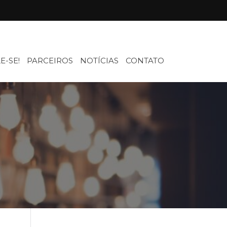
E-SE!
PARCEIROS
NOTÍCIAS
CONTATO