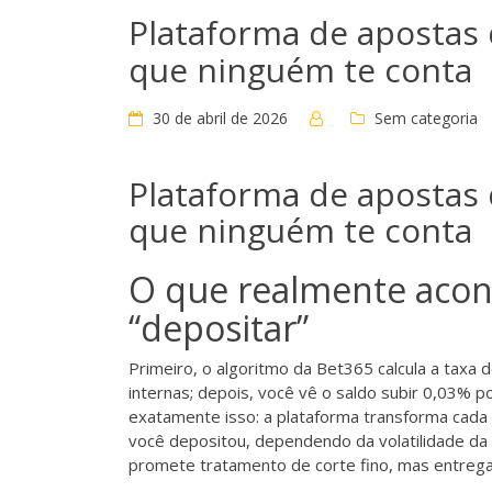
Plataforma de apostas 
que ninguém te conta
30 de abril de 2026
Sem categoria
Plataforma de apostas 
que ninguém te conta
O que realmente acon
“depositar”
Primeiro, o algoritmo da Bet365 calcula a tax
internas; depois, você vê o saldo subir 0,03% p
exatamente isso: a plataforma transforma cada
você depositou, dependendo da volatilidade da
promete tratamento de corte fino, mas entreg