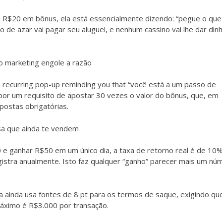
de R$20 em bônus, ela está essencialmente dizendo: “pegue o que
de azar vai pagar seu aluguel, e nenhum cassino vai lhe dar dinh
 o marketing engole a razão
he recurring pop-up reminding you that “você está a um passo de
or um requisito de apostar 30 vezes o valor do bônus, que, em
ostas obrigatórias.
rsa que ainda te vendem
 e ganhar R$50 em um único dia, a taxa de retorno real é de 10%
egistra anualmente. Isto faz qualquer “ganho” parecer mais um nú
rma ainda usa fontes de 8 pt para os termos de saque, exigindo qu
 máximo é R$3.000 por transação.