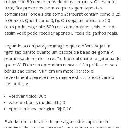
rollover de 30x em menos de duas semanas. O restante,
93%, fica preso nos termos que exigem “apostas
combinadas” onde slots como Starburst contam como 0,2x
e Gonzo’s Quest como 0,1x. Ou seja, um bônus de 20
reais pode exigir até 600 reais em apostas reais, e ainda
assim você pode receber apenas 5 reais de ganhos reais.
Segundo, a comparação: imagine que o bônus seja um
“gift” tão barato quanto um pacote de balas de goma. A
promessa de “dinheiro real” é tão real quanto a garantia de
que o Wi‑Fi da sua operadora nunca cai. Na prática, esses
bônus são como “VIP” em um motel barato: o
revestimento parece novo, mas a estrutura está caindo
aos pedaços.
Rollover típico: 30x
Valor de bônus médio: R$ 20
Aposta mínima por giro: R$ 0,10
E ainda tem o detalhe de que alguns sites aplicam um
“capping” de 100x no lucro máximo, como se o cassino tem