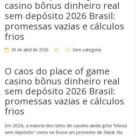
casino bônus dinheiro real
sem depósito 2026 Brasil:
promessas vazias e cálculos
frios
30 de abril de 2026
Sem categoria
O caos do place of game
casino bônus dinheiro real
sem depósito 2026 Brasil:
promessas vazias e cálculos
frios
Em 2026, a maioria dos sites de cassino ainda grita “bônus
sem depósito” como se fosse um presente de Natal. Na