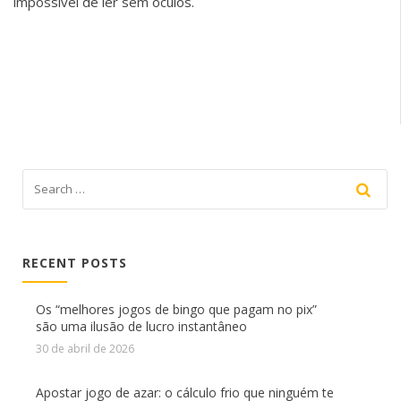
impossível de ler sem óculos.
RECENT POSTS
Os “melhores jogos de bingo que pagam no pix”
são uma ilusão de lucro instantâneo
30 de abril de 2026
Apostar jogo de azar: o cálculo frio que ninguém te